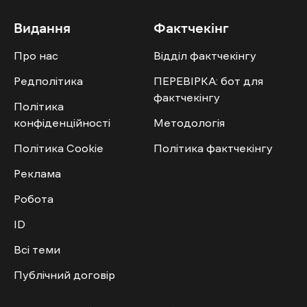
Видання
Фактчекінг
Про нас
Відділ фактчекінгу
Редполітика
ПЕРЕВІРКА: бот для
фактчекінгу
Політика
конфіденційності
Методологія
Політика Cookie
Політика фактчекінгу
Реклама
Робота
ID
Всі теми
Публічний договір