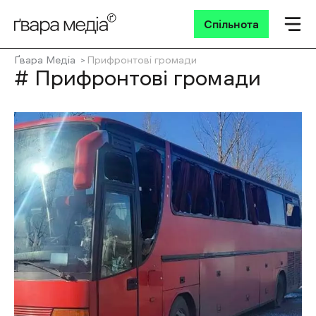
Спільнота
Ґвара Медіа
Прифронтові громади
# Прифронтові громади