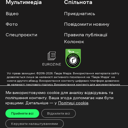
Мультимедіа
Спільнота
Відео
Приєднатись
Фото
Повідомити новину
Спецпроєкти
Правила публікації
Колонок
Усі права захищені. ©2016-2026. Ґвара Медіа. Використання матеріалів сайту
дозволяється лише за наявності активного посилання на “Ґвара Медіа” не
нижче другого абзацу. Використання контенту цифрових платформ дозволено
за наявності текстового підпису. Використання контенту для документальних
фільмів та інтегрованих продуктів дозволяється за умови отримання
схвалення від редакції.
Ми використовуємо cookie для аналізу відвідувань та
поліпшення контенту. Ваша згода допомагає нам бути
Суб’єкт у сфері онлайн-медіа; ідентифікатор медіа – R40-01353. Поштова
адреса: ГО «Ґвара Медіа», 61057, Харків, вул. Гоголя, 14, абонентська скринька
кращими. Детальніше — у
Політиці cookie
.
№7400
Підкинь нам тему на пошту – hello@gwaramedia.com
Прийняти всі
Відхилити всі
Модернізація сайту:
Керувати налаштуваннями