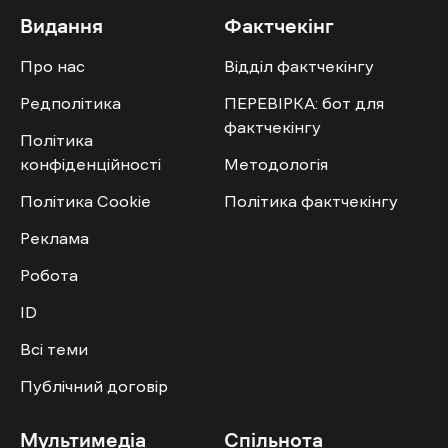
Видання
Фактчекінг
Про нас
Відділ фактчекінгу
Редполітика
ПЕРЕВІРКА: бот для
фактчекінгу
Політика
конфіденційності
Методологія
Політика Cookie
Політика фактчекінгу
Реклама
Робота
ID
Всі теми
Публічний договір
Мультимедіа
Спільнота