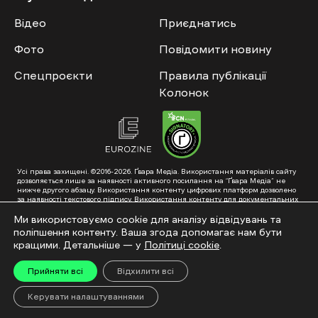
Відео
Приєднатись
Фото
Повідомити новину
Спецпроєкти
Правила публікації
Колонок
Усі права захищені. ©2016-2026. Ґвара Медіа. Використання матеріалів сайту
дозволяється лише за наявності активного посилання на “Ґвара Медіа” не
нижче другого абзацу. Використання контенту цифрових платформ дозволено
за наявності текстового підпису. Використання контенту для документальних
фільмів та інтегрованих продуктів дозволяється за умови отримання
схвалення від редакції.
Ми використовуємо cookie для аналізу відвідувань та
поліпшення контенту. Ваша згода допомагає нам бути
Суб’єкт у сфері онлайн-медіа; ідентифікатор медіа – R40-01353. Поштова
адреса: ГО «Ґвара Медіа», 61057, Харків, вул. Гоголя, 14, абонентська скринька
кращими. Детальніше — у
Політиці cookie
.
№7400
Підкинь нам тему на пошту – hello@gwaramedia.com
Прийняти всі
Відхилити всі
Модернізація сайту:
Керувати налаштуваннями