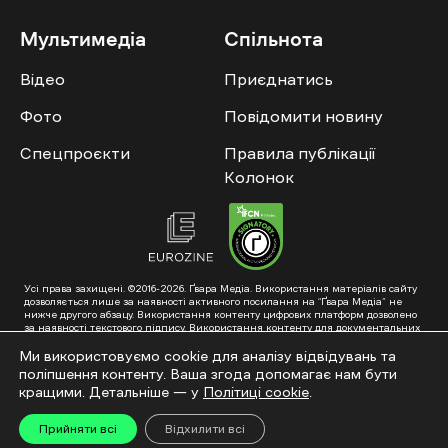
Мультимедіа
Спільнота
Відео
Приєднатись
Фото
Повідомити новину
Спецпроєкти
Правила публікації
Колонок
Усі права захищені. ©2016-2026. Ґвара Медіа. Використання матеріалів сайту
дозволяється лише за наявності активного посилання на “Ґвара Медіа” не
нижче другого абзацу. Використання контенту цифрових платформ дозволено
за наявності текстового підпису. Використання контенту для документальних
фільмів та інтегрованих продуктів дозволяється за умови отримання
схвалення від редакції.
Ми використовуємо cookie для аналізу відвідувань та
поліпшення контенту. Ваша згода допомагає нам бути
Суб’єкт у сфері онлайн-медіа; ідентифікатор медіа – R40-01353. Поштова
адреса: ГО «Ґвара Медіа», 61057, Харків, вул. Гоголя, 14, абонентська скринька
кращими. Детальніше — у
Політиці cookie
.
№7400
Підкинь нам тему на пошту – hello@gwaramedia.com
Прийняти всі
Відхилити всі
Модернізація сайту: