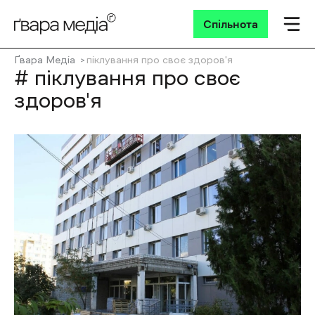
Спільнота
Ґвара Медіа
піклування про своє здоров'я
# піклування про своє
здоров'я