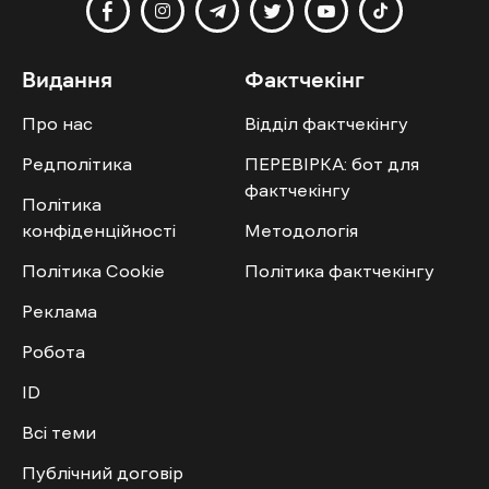
Видання
Фактчекінг
Про нас
Відділ фактчекінгу
Редполітика
ПЕРЕВІРКА: бот для
фактчекінгу
Політика
конфіденційності
Методологія
Політика Cookie
Політика фактчекінгу
Реклама
Робота
ID
Всі теми
Публічний договір