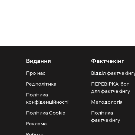
Видання
Фактчекінг
Про нас
Відділ фактчекінг
Редполітика
ПЕРЕВІРКА: бот
для фактчекінгу
Політика
конфіденційності
Методологія
Політика Cookie
Політика
фактчекінгу
Реклама
Робота