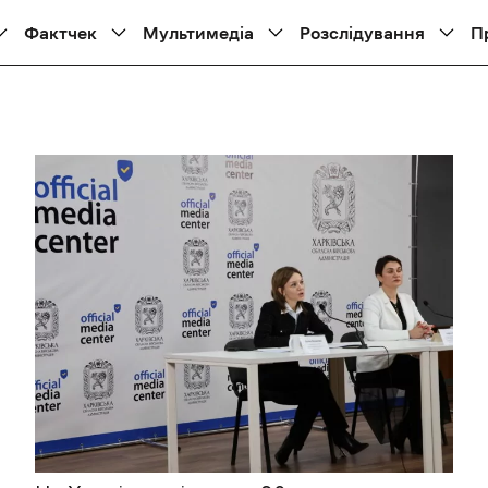
Фактчек
Мультимедіа
Розслідування
П