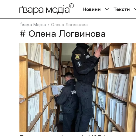
Новини
Тексти
Ґвара Медіа
Олена Логвинова
# Олена Логвинова