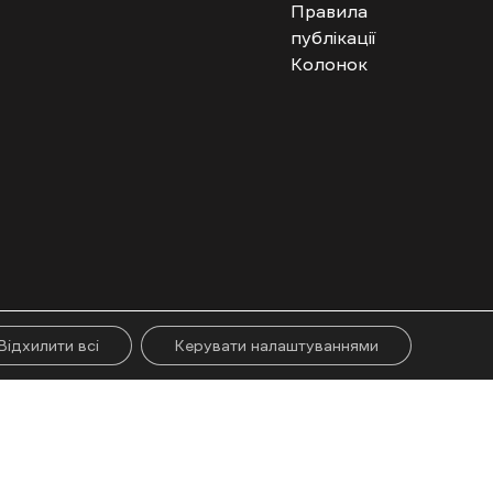
Правила
публікації
Колонок
гого абзацу. Використання контенту цифрових платформ дозволено за
ії.
Відхилити всі
Керувати налаштуваннями