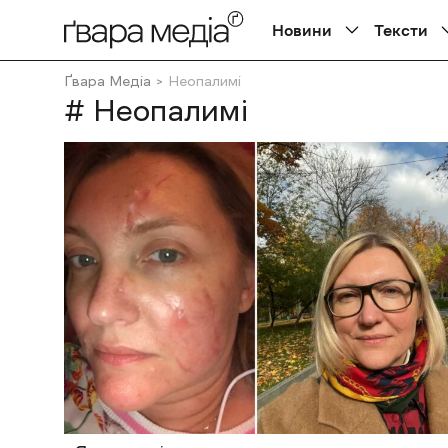
Новини
Тексти
Ґвара Медіа
Неопалимі
# Неопалимі