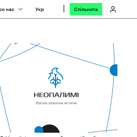
ро нас
Укр
Спільнота