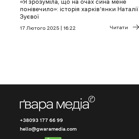
«Я зрозуміла, що на очах сина мене
понівечило»: історія харківʼянки Наталії
Зуєвої
Читати
17 Лютого 2025 | 16:22
+38093 177 66 99
hello@gwaramedia.com