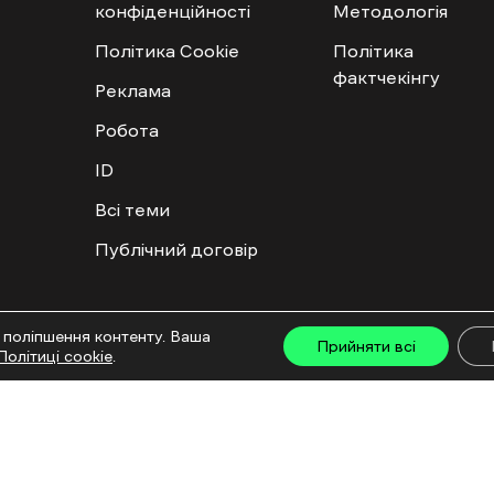
конфіденційності
Методологія
Політика Cookie
Політика
фактчекінгу
Реклама
Робота
ID
Всі теми
Публічний договір
ту дозволяється лише за наявності активного посилання на “Ґвара Медіа” не нижче дру
 поліпшення контенту. Ваша
льмів та інтегрованих продуктів дозволяється за умови отримання схвалення від редакц
Прийняти всі
Політиці cookie
.
са: ГО «Ґвара Медіа», 61057, Харків, вул. Гоголя, 14, абонентська скринька №7400