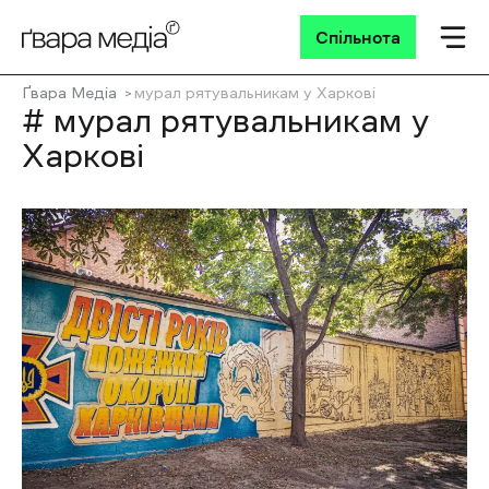
Спільнота
Ґвара Медіа
мурал рятувальникам у Харкові
# мурал рятувальникам у
Харкові