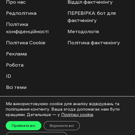
Про нас
Відділ фактчекінгу
Редполітика
ПЕРЕВІРКА: бот для
фактчекінгу
Політика
конфіденційності
Методологія
Політика Cookie
Політика фактчекінгу
Реклама
Робота
ID
Всі теми
Публічний договір
Ми використовуємо cookie для аналізу відвідувань та
поліпшення контенту. Ваша згода допомагає нам бути
Мультимедіа
Спільнота
кращими. Детальніше — у
Політиці cookie
.
Прийняти всі
Відхилити всі
Відео
Приєднатись