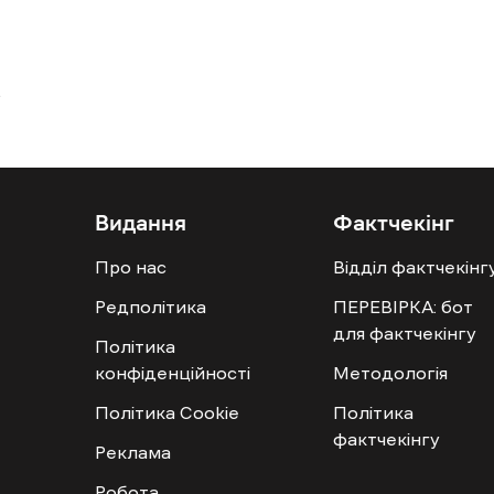
Видання
Фактчекінг
Про нас
Відділ фактчекінг
Редполітика
ПЕРЕВІРКА: бот
для фактчекінгу
Політика
конфіденційності
Методологія
Політика Cookie
Політика
фактчекінгу
Реклама
Робота