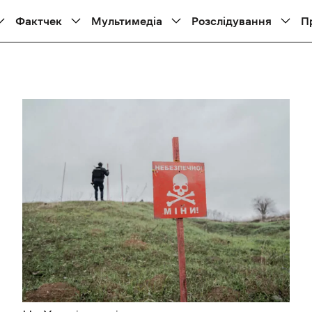
Фактчек
Мультимедіа
Розслідування
П