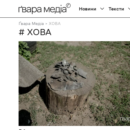
Новини
Тексти
Ґвара Медіа
ХОВА
# ХОВА