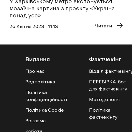
У Харківському метро експонується
мозаїчна картина з проєкту «Україна
понад усе»
Читати
26 Квітня 2023 | 11:13
Видання
Фактчекінг
Про нас
Відділ фактчекінг
Редполітика
ПЕРЕВІРКА: бот
для фактчекінгу
Політика
конфіденційності
Методологія
Політика Cookie
Політика
фактчекінгу
Реклама
Робота