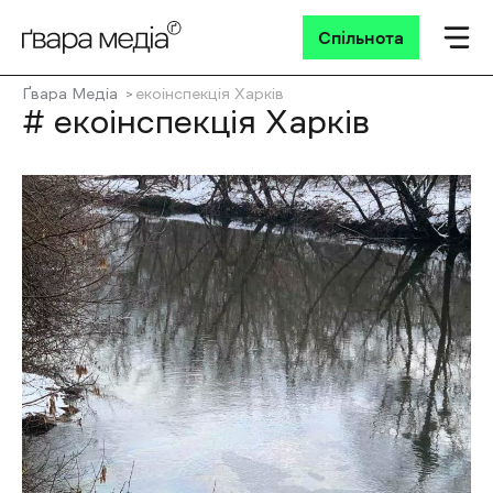
Спільнота
Ґвара Медіа
екоінспекція Харків
# екоінспекція Харків