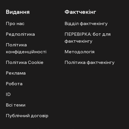
Видання
Фактчекінг
Про нас
Відділ фактчекінгу
Редполітика
ПЕРЕВІРКА: бот для
фактчекінгу
Політика
конфіденційності
Методологія
Політика Cookie
Політика фактчекінгу
Реклама
Робота
ID
Всі теми
Публічний договір