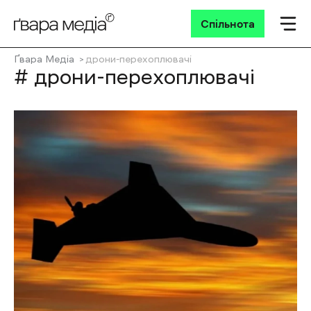
Спільнота
Ґвара Медіа
дрони-перехоплювачі
# дрони-перехоплювачі