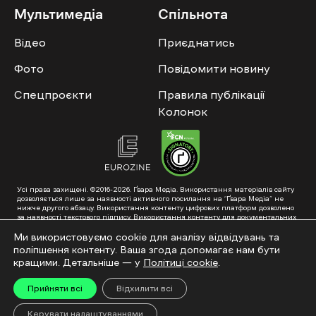
Мультимедіа
Спільнота
Відео
Приєднатись
Фото
Повідомити новину
Спецпроєкти
Правила публікації
Колонок
Усі права захищені. ©2016-2026. Ґвара Медіа. Використання матеріалів сайту
дозволяється лише за наявності активного посилання на “Ґвара Медіа” не
нижче другого абзацу. Використання контенту цифрових платформ дозволено
за наявності текстового підпису. Використання контенту для документальних
фільмів та інтегрованих продуктів дозволяється за умови отримання
схвалення від редакції.
Ми використовуємо cookie для аналізу відвідувань та
поліпшення контенту. Ваша згода допомагає нам бути
Суб’єкт у сфері онлайн-медіа; ідентифікатор медіа – R40-01353. Поштова
адреса: ГО «Ґвара Медіа», 61057, Харків, вул. Гоголя, 14, абонентська скринька
кращими. Детальніше — у
Політиці cookie
.
№7400
Підкинь нам тему на пошту – hello@gwaramedia.com
Прийняти всі
Відхилити всі
Модернізація сайту:
Керувати налаштуваннями