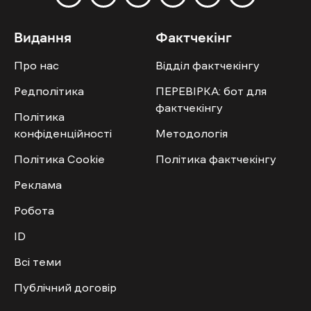
Видання
Фактчекінг
Про нас
Відділ фактчекінгу
Редполітика
ПЕРЕВІРКА: бот для
фактчекінгу
Політика
конфіденційності
Методологія
Політика Cookie
Політика фактчекінгу
Реклама
Робота
ID
Всі теми
Публічний договір