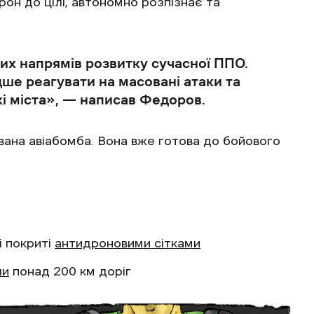
он до цілі, автономно розпізнає та
их напрямів розвитку сучасної ППО.
дше реагувати на масовані атаки та
і міста», — написав Федоров.
ана авіабомба. Вона вже готова до бойового
і покриті
антидроновими сітками
ли
понад 200 км доріг