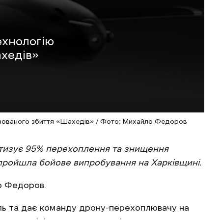
ехнологію
хедів»
изованого збиття «Шахедів» / Фото: Михайло Федоров
матизує 95% перехоплення та знищення
пройшла бойове випробування на Харківщині.
о Федоров.
іль та дає команду дрону-перехоплювачу на