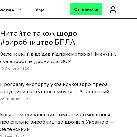
ро нас
Укр
Спільнота
Читайте також щодо
#
виробництво БПЛА
Зеленський відвідав підприємство в Німеччині,
яке виробляє дрони для ЗСУ
13 Лютого 14:26
Програму експорту української зброї треба
запустити наступного місяця — Зеленський
28 Жовтня 17:34
Кілька американських компаній домовилися
про спільне виробництво дронів з Україною —
Зеленський
3 Липня 17:21