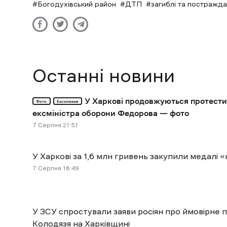
Богодухівський район
ДТП
загиблі та постражда
Останні новини
У Харкові продовжуються протести
Фото
Ексклюзив
ексміністра оборони Федорова — фото
7 Cерпня 21:51
У Харкові за 1,6 млн гривень закупили медал
7 Cерпня 18:49
У ЗСУ спростували заяви росіян про ймовірне 
Колодязя на Харківщині