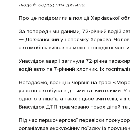
людей, серед них дитина.
Про це
повідомили
в поліції Харківської обл
За попередніми даними, 72-річний водій ав
— Довжанський у напрямку Харкова. Чоловік
автомобіль виїхав за межі проїжджої части
Унаслідок аварії загинула 72-річна пасаж
водій авто та 7-річний хлопчик. Їх госпіталі
Нагадаємо, вранці 5 червня на трасі «Ме
участю автобуса з дітьми та вчителями. У с
одного з ліцеїв, а також двоє вчителів, які
Внаслідок ДТП травмовано трьох дітей та 
Під час першочергової перевірки прокуро
організував екскурсійну поїздку із поруш