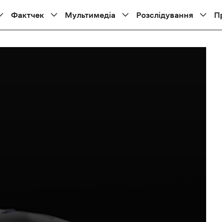
Фактчек
Мультимедіа
Розслідування
П