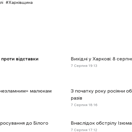
лі
Харківщина
 проти відставки
Вихідні у Харкові: 8 сер
7 Cерпня 19:13
і «незламним» малюкам
З початку року росіяни о
разів
7 Cерпня 18:16
просування до Білого
Внаслідок обстрілу Ізюма
7 Cерпня 17:12