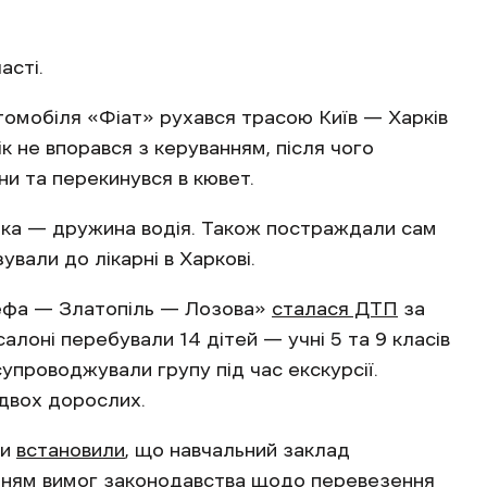
асті.
томобіля «Фіат» рухався трасою Київ — Харків
 не впорався з керуванням, після чого
ни та перекинувся в кювет.
ирка — дружина водія. Також постраждали сам
зували до лікарні в Харкові.
рефа — Златопіль — Лозова»
сталася ДТП
за
алоні перебували 14 дітей — учні 5 та 9 класів
 супроводжували групу під час екскурсії.
двох дорослих.
ри
встановили
, що навчальний заклад
енням вимог законодавства щодо перевезення