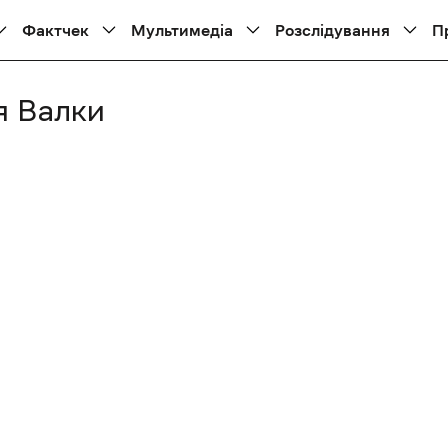
Фактчек
Мультимедіа
Розслідування
П
я Валки