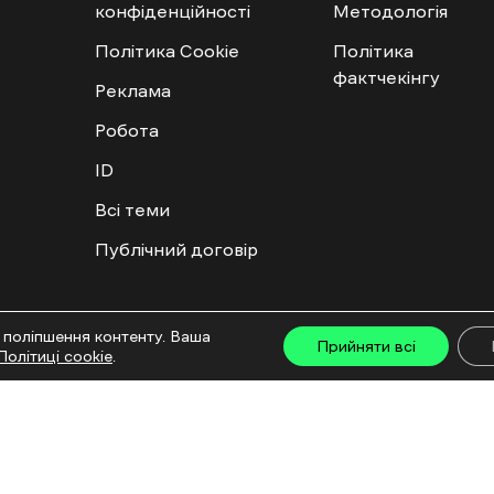
конфіденційності
Методологія
Політика Cookie
Політика
фактчекінгу
Реклама
Робота
ID
Всі теми
Публічний договір
ту дозволяється лише за наявності активного посилання на “Ґвара Медіа” не нижче дру
 поліпшення контенту. Ваша
льмів та інтегрованих продуктів дозволяється за умови отримання схвалення від редакц
Прийняти всі
Політиці cookie
.
са: ГО «Ґвара Медіа», 61057, Харків, вул. Гоголя, 14, абонентська скринька №7400