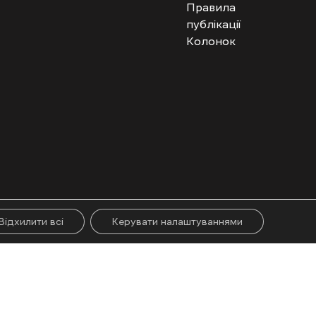
Правила
публікації
Колонок
гого абзацу. Використання контенту цифрових платформ дозволено за
ії.
Відхилити всі
Керувати налаштуваннями