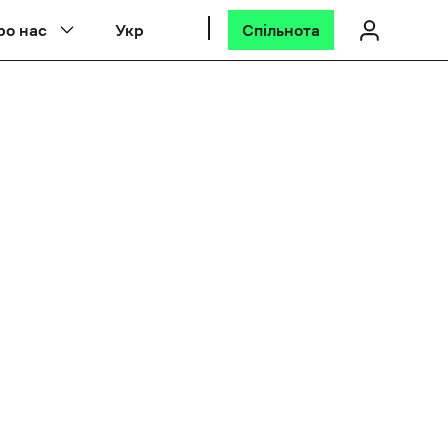
ро нас
Укр
Спільнота