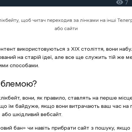
ікбейту, щоб читач переходив за лінками на інші Теле
або сайти
контент використовуються з XIX століття, вони на
ваний на старій ідеї, але все ще служить тій же ме
ими способами.
роблемою?
ікбейт, вони, як правило, ставлять на перше місце
, що їм байдуже, якщо вони витрачають ваш час на 
 або шкідливий вебсайт.
овий бан» чи навіть прибрати сайт з пошуку, якщо 