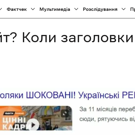
Фактчек
Мультимедіа
Розслідування
П
йт? Коли заголовк