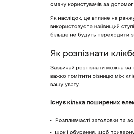
оману користувачів за допомог
Як наслідок, це вплине на ранжу
використовуєте найвищий ступін
більше не будуть переходити з
Як розпізнати клікб
Зазвичай розпізнати можна за 
важко помітити різницю між кл
вашу увагу.
Існує кілька поширених елем
Розпливчасті заголовки та зо
шок і обурення, щоб приверну