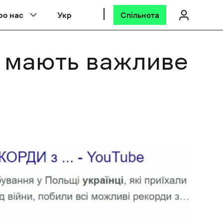
ро нас
Укр
Спільнота
и мають важливе