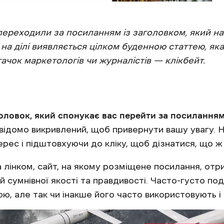
переходили за посиланням із заголовком, який на
а ділі виявляється цілком буденною статтею, яка 
гачок маркетологів чи журналістів — клікбейт.
оловок, який спонукає вас перейти за посиланням
свідомо викривлений, щоб привернути вашу увагу.
рес і підштовхуючи до кліку, щоб дізнатися, що ж
а лінком, сайт, на якому розміщене посилання, отр
 сумнівної якості та правдивості. Часто-густо под
ою, але так чи інакше його часто використовують і