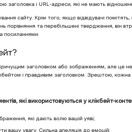
ою заголовка і URL-адреси, які не мають відношен
вання сайту. Крім того, якщо відвідувачі помітять,
ь порівняння та перебільшені твердження, він втрат
а посиланнями.
ейт?
кричущим заголовком або зображенням, але це не 
ікбейтом і правдивим заголовком. Зрештою, кожна
ентів, які використовуються у клікбейт-контен
браження, які дають волю вашій уяві;
ти вашу увагу. Сильна апеляція до емоцій;