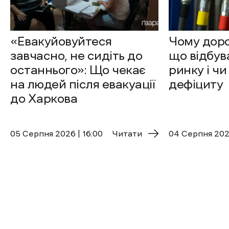
«Евакуйовуйтеся
Чому доро
завчасно, не сидіть до
що відбув
останнього»: Що чекає
ринку і чи
на людей після евакуації
дефіциту
до Харкова
05 Cерпня 2026 | 16:00
Читати
04 Cерпня 2026