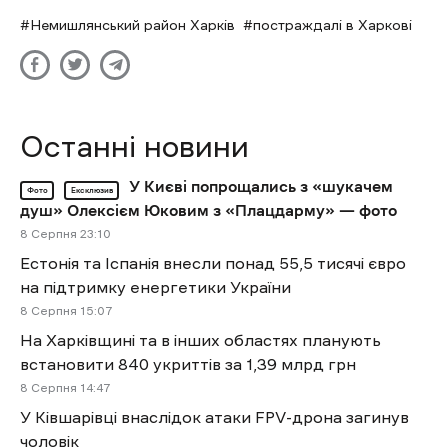
Немишлянський район Харків
постраждалі в Харкові
Останні новини
У Києві попрощались з «шукачем
Фото
Ексклюзив
душ» Олексієм Юковим з «Плацдарму» — фото
8 Cерпня 23:10
Естонія та Іспанія внесли понад 55,5 тисячі євро
на підтримку енергетики України
8 Cерпня 15:07
На Харківщині та в інших областях планують
встановити 840 укриттів за 1,39 млрд грн
8 Cерпня 14:47
У Ківшарівці внаслідок атаки FPV-дрона загинув
чоловік