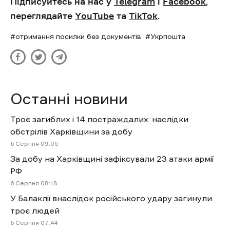
Підписуйтесь на нас у
Telegram
і
Facebook
,
переглядайте
YouTube
та
TikTok
.
отримання посилки без документів
Укрпошта
Останні новини
Троє загиблих і 14 постраждалих: наслідки
обстрілів Харківщини за добу
6 Cерпня 09:05
За добу на Харківщині зафіксували 23 атаки армії
РФ
6 Cерпня 08:18
У Балаклії внаслідок російського удару загинули
троє людей
6 Cерпня 07:44