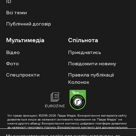
ID
Всі теми
Публічний договір
Мультимедіа
Спільнота
Відео
Приєднатись
Фото
Повідомити новину
Спецпроєкти
Правила публікації
Колонок
Усі права захищені. ©2016-2026. Ґвара Медіа. Використання матеріалів сайту
дозволяється лише за наявності активного посилання на “Ґвара Медіа” не
нижче другого абзацу. Використання контенту цифрових платформ дозволено
за наявності текстового підпису. Використання контенту для документальних
фільмів та інтегрованих продуктів дозволяється за умови отримання
схвалення від редакції.