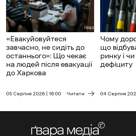
«Евакуйовуйтеся
Чому доро
завчасно, не сидіть до
що відбув
останнього»: Що чекає
ринку і чи
на людей після евакуації
дефіциту
до Харкова
05 Cерпня 2026 | 16:00
Читати
04 Cерпня 2026