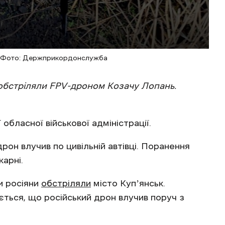
 / Фото: Держприкордонслужба
и обстріляли FPV-дроном Козачу Лопань.
обласної військової адміністрації.
рон влучив по цивільній автівці. Поранення
карні.
и росіяни
обстріляли
місто Купʼянськ.
ється, що російський дрон влучив поруч з