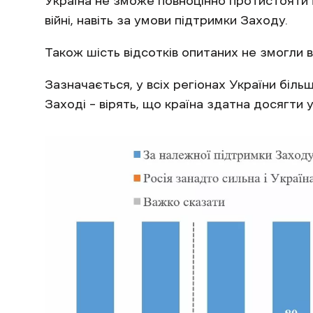
Україна не зможе повноцінно протистояти ї
війні, навіть за умови підтримки Заходу.
Також шість відсотків опитаних не змогли 
Зазначається, у всіх регіонах України біль
Заході – вірять, що країна здатна досягти ус