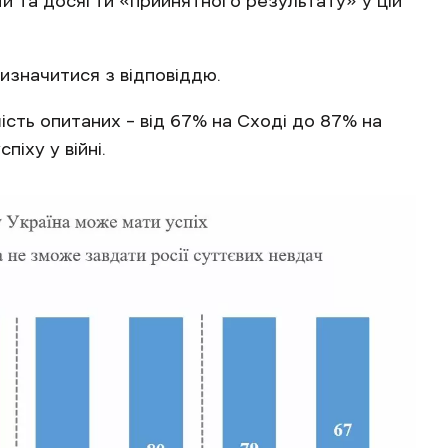
й та досягти «прийнятного результату» у цій
визначитися з відповіддю.
шість опитаних – від 67% на Сході до 87% на
піху у війні.