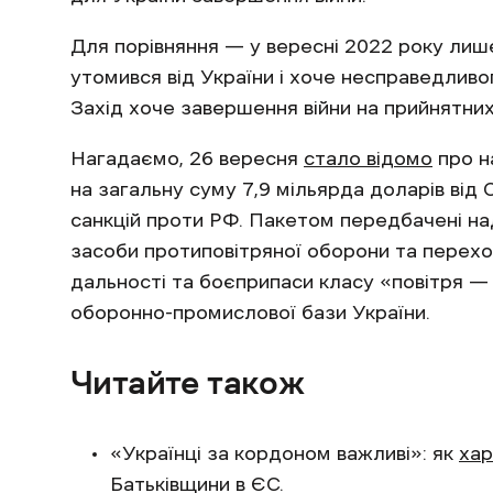
Для порівняння — у вересні 2022 року лише
утомився від України і хоче несправедливо
Захід хоче завершення війни на прийнятни
Нагадаємо, 26 вересня
стало відомо
про н
на загальну суму 7,9 мільярда доларів ві
санкцій проти РФ. Пакетом передбачені над
засоби протиповітряної оборони та перехоп
дальності та боєприпаси класу «повітря —
оборонно-промислової бази України.
Читайте також
«Українці за кордоном важливі»: як
хар
Батьківщини в ЄС.