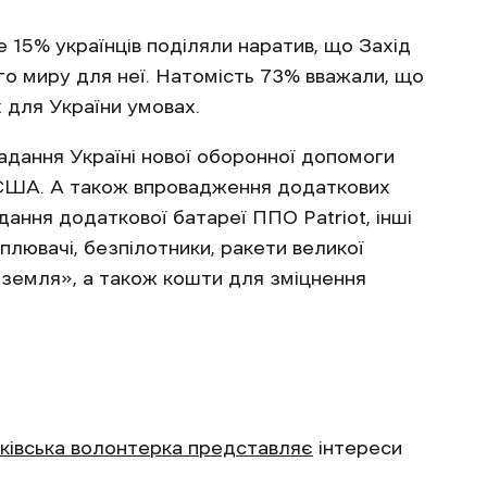
 15% українців поділяли наратив, що Захід
го миру для неї. Натомість 73% вважали, що
х для України умовах.
адання Україні нової оборонної допомоги
д США. А також впровадження додаткових
ання додаткової батареї ППО Patriot, інші
лювачі, безпілотники, ракети великої
 земля», а також кошти для зміцнення
ківська волонтерка представляє
інтереси