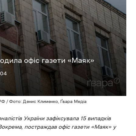
кодила офіс газети «Маяк»
:04
РФ / Фото: Денис Клименко, Ґвара Медіа
налістів України зафіксувала 15 випадків
. Зокрема, постраждав офіс газети «Маяк» у