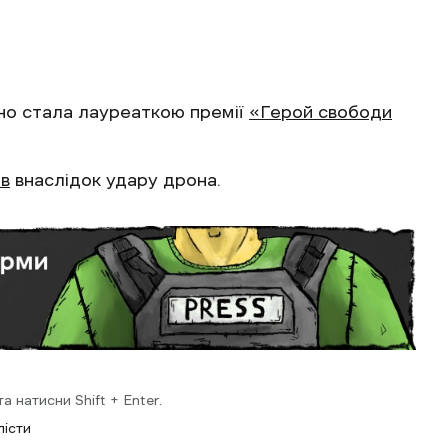
но стала лауреаткою премії
«Герой свободи
ів
внаслідок удару дрона.
 натисни Shift + Enter.
лісти