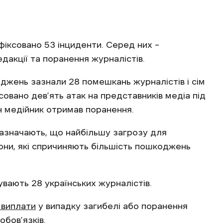
фіксовано 53 інциденти. Серед них –
дакції та поранення журналістів.
джень зазнали 28 помешкань журналістів і сім
совано дев’ять атак на представників медіа під
ин медійник отримав поранення.
 зазначають, що найбільшу загрозу для
рони, які спричиняють більшість пошкоджень
увають 28 українських журналістів.
 виплати
у випадку загибелі або поранення
обов’язків.