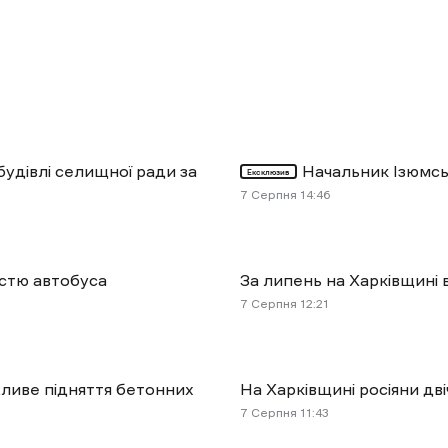
будівлі селищної ради за
Начальник Ізюмсь
Ексклюзив
7 Cерпня 14:46
астю автобуса
За липень на Харківщині
7 Cерпня 12:21
жливе підняття бетонних
На Харківщині росіяни дв
7 Cерпня 11:43