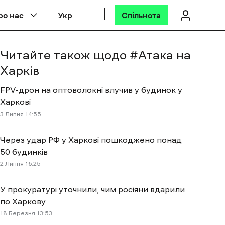
ро нас
Укр
Спільнота
Читайте також щодо #
Атака на
Харків
FPV-дрон на оптоволокні влучив у будинок у
Харкові
3 Липня 14:55
Через удар РФ у Харкові пошкоджено понад
50 будинків
2 Липня 16:25
У прокуратурі уточнили, чим росіяни вдарили
по Харкову
18 Березня 13:53