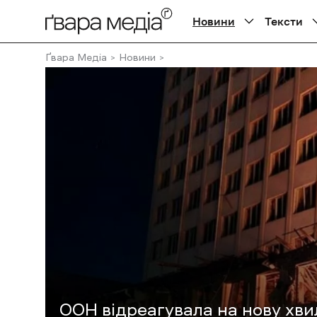
Новини
Тексти
Ґвара Медіа
Новини
ООН відреагувала на нову хви