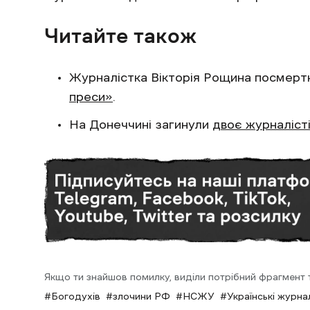
Читайте також
Журналістка Вікторія Рощина посмерт
преси»
.
На Донеччині загинули
двоє журналіст
Якщо ти знайшов помилку, виділи потрібний фрагмент та
Богодухів
злочини РФ
НСЖУ
Українські журна