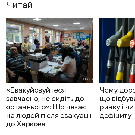
Читай
«Евакуйовуйтеся
Чому доро
завчасно, не сидіть до
що відбув
останнього»: Що чекає
ринку і чи
на людей після евакуації
дефіциту
до Харкова