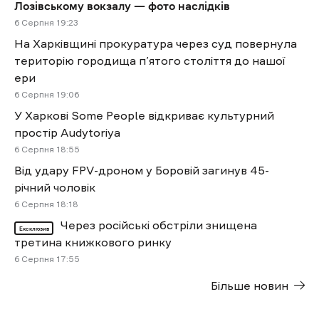
Лозівському вокзалу — фото наслідків
6 Cерпня 19:23
На Харківщині прокуратура через суд повернула
територію городища п’ятого століття до нашої
ери
6 Cерпня 19:06
У Харкові Some People відкриває культурний
простір Audytoriya
6 Cерпня 18:55
Від удару FPV-дроном у Боровій загинув 45-
річний чоловік
6 Cерпня 18:18
Через російські обстріли знищена
Ексклюзив
третина книжкового ринку
6 Cерпня 17:55
Більше новин