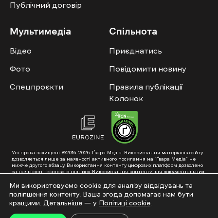
Публічний договір
Мультимедіа
Спільнота
Відео
Приєднатись
Фото
Повідомити новину
Спецпроєкти
Правила публікації
Колонок
Усі права захищені. ©2016-2026. Ґвара Медіа. Використання матеріалів сайту
дозволяється лише за наявності активного посилання на “Ґвара Медіа” не
нижче другого абзацу. Використання контенту цифрових платформ дозволено
за наявності текстового підпису. Використання контенту для документальних
фільмів та інтегрованих продуктів дозволяється за умови отримання
схвалення від редакції.
Ми використовуємо cookie для аналізу відвідувань та
поліпшення контенту. Ваша згода допомагає нам бути
Суб’єкт у сфері онлайн-медіа; ідентифікатор медіа – R40-01353. Поштова
адреса: ГО «Ґвара Медіа», 61057, Харків, вул. Гоголя, 14, абонентська скринька
кращими. Детальніше — у
Політиці cookie
.
№7400
Підкинь нам тему на пошту – hello@gwaramedia.com