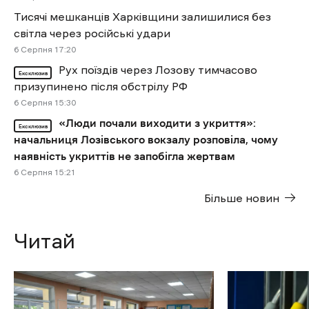
Тисячі мешканців Харківщини залишилися без
світла через російські удари
6 Cерпня 17:20
Рух поїздів через Лозову тимчасово
Ексклюзив
призупинено після обстрілу РФ
6 Cерпня 15:30
«Люди почали виходити з укриття»:
Ексклюзив
начальниця Лозівського вокзалу розповіла, чому
наявність укриттів не запобігла жертвам
6 Cерпня 15:21
Більше новин
Читай