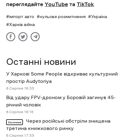
переглядайте
YouTube
та
TikTok
.
імпорт авто
нульове розмитнення
Україна
Харків війна
Останні новини
У Харкові Some People відкриває культурний
простір Audytoriya
6 Cерпня 18:55
Від удару FPV-дроном у Боровій загинув 45-
річний чоловік
6 Cерпня 18:18
Через російські обстріли знищена
Ексклюзив
третина книжкового ринку
6 Cерпня 17:55