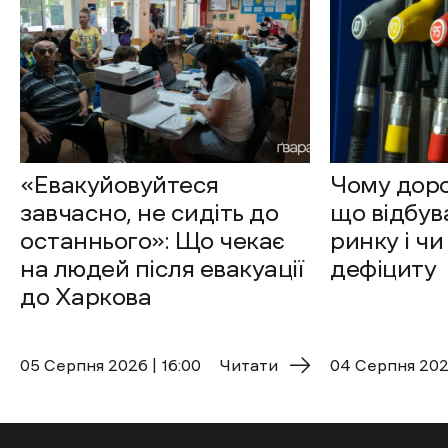
«Евакуйовуйтеся
Чому доро
завчасно, не сидіть до
що відбув
останнього»: Що чекає
ринку і чи
на людей після евакуації
дефіциту
до Харкова
05 Cерпня 2026 | 16:00
Читати
04 Cерпня 2026