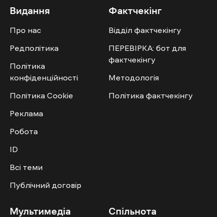
Видання
Фактчекінг
Про нас
Відділ фактчекінгу
Редполітика
ПЕРЕВІРКА: бот для
фактчекінгу
Політика
конфіденційності
Методологія
Політика Cookie
Політика фактчекінгу
Реклама
Робота
ID
Всі теми
Публічний договір
Мультимедіа
Спільнота