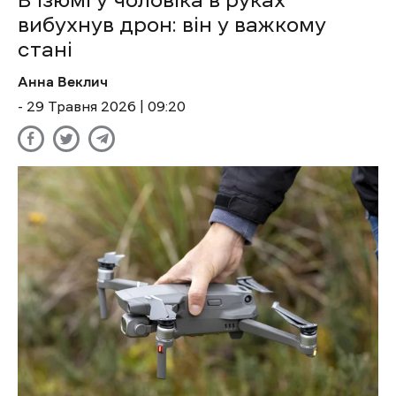
В Ізюмі у чоловіка в руках
вибухнув дрон: він у важкому
стані
Анна Веклич
- 29 Травня 2026 | 09:20