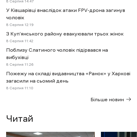
8 Cерпня 14:47
У Ківшарівці внаслідок атаки FPV-дрона загинув
чоловік
8 Cерпня 12:19
З Куп’янського району евакуювали трьох жінок
8 Cерпня 11:42
Поблизу Слатиного чоловік підірвався на
вибухівці
8 Cерпня 11:26
Пожежу на складі видавництва «Ранок» у Харкові
загасили на сьомий день
8 Cерпня 11:10
Більше новин
Читай