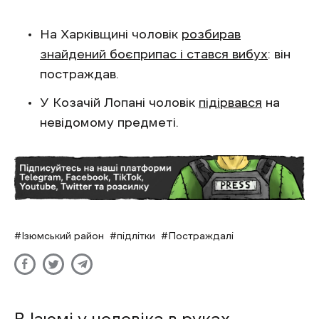
На Харківщині чоловік
розбирав
знайдений боєприпас і стався вибух
: він
постраждав.
У Козачій Лопані чоловік
підірвався
на
невідомому предметі.
Ізюмський район
підлітки
Постраждалі