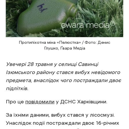
Протипіхотна міна «Пелюстка» / Фото: Денис
Глушко, Ґвара Медіа
Увечері 28 травня у селищі Савинці
Ізюмського району стався вибух невідомого
предмета, внаслідок чого постраждали двоє
підлітків.
Про це
повідомили
у ДСНС Харківщини.
За їхніми даними, вибух стався у лісосмузі.
Унаслідок події постраждали двоє 16-річних