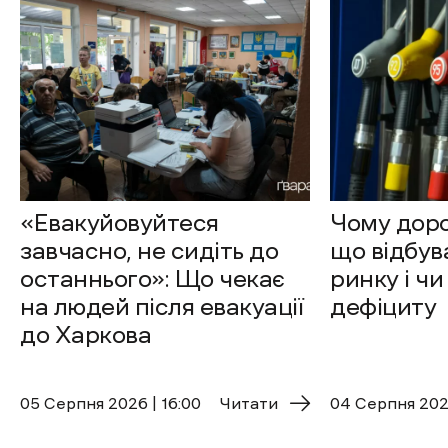
«Евакуйовуйтеся
Чому доро
завчасно, не сидіть до
що відбув
останнього»: Що чекає
ринку і чи
на людей після евакуації
дефіциту
до Харкова
05 Cерпня 2026 | 16:00
Читати
04 Cерпня 2026