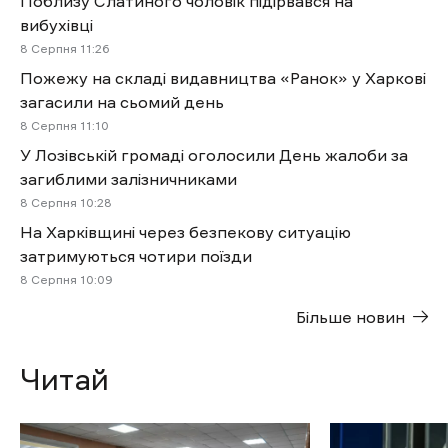
Поблизу Слатиного чоловік підірвався на
вибухівці
8 Cерпня 11:26
Пожежу на складі видавництва «Ранок» у Харкові
загасили на сьомий день
8 Cерпня 11:10
У Лозівській громаді оголосили День жалоби за
загиблими залізничниками
8 Cерпня 10:28
На Харківщині через безпекову ситуацію
затримуються чотири поїзди
8 Cерпня 10:09
Більше новин
Читай