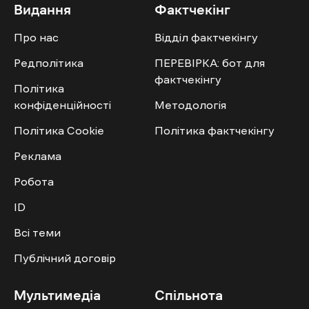
Видання
Фактчекінг
Про нас
Відділ фактчекінгу
Редполітика
ПЕРЕВІРКА: бот для
фактчекінгу
Політика
конфіденційності
Методологія
Політика Cookie
Політика фактчекінгу
Реклама
Робота
ID
Всі теми
Публічний договір
Мультимедіа
Спільнота