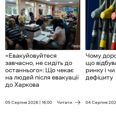
«Евакуйовуйтеся
Чому доро
завчасно, не сидіть до
що відбув
останнього»: Що чекає
ринку і чи
на людей після евакуації
дефіциту
до Харкова
05 Cерпня 2026 | 16:00
Читати
04 Cерпня 2026