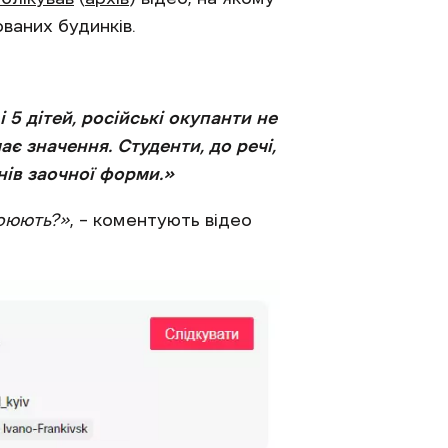
ованих будинків.
 5 дітей, російські окупанти не
є значення. Студенти, до речі,
чнів заочної форми.»
воюють?»
, – коментують відео