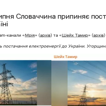
липня Словаччина припиняє пос
їні
ram-канали «
Мрія
» (
архів
) та «
Шейх Тамир
» (
архів
)
 постачання електроенергії до України. Угорщина