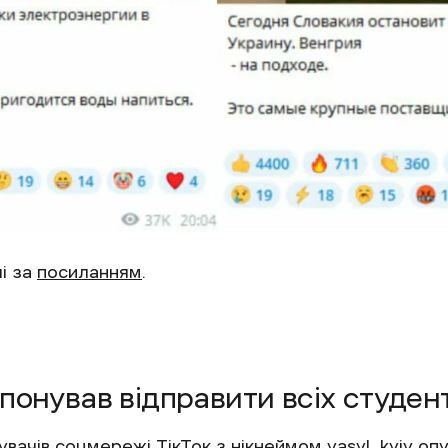
і за
посиланням
.
понував відправити всіх студен
увачів соцмережі ТікТок з нікнеймом vasyl_kyiv
опу