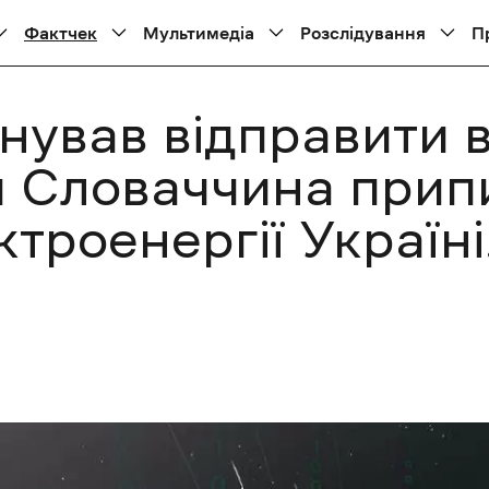
Фактчек
Мультимедіа
Розслідування
П
ував відправити вс
ня Словаччина прип
троенергії Україн