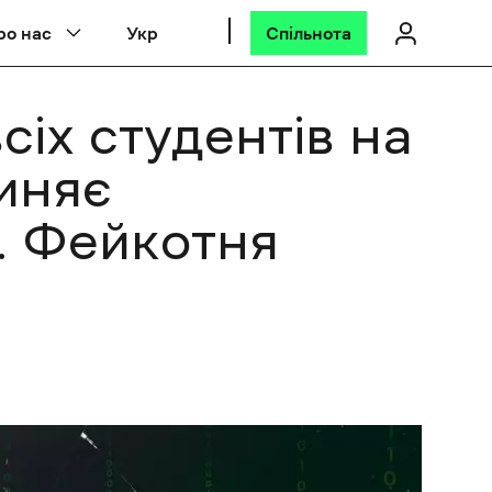
ро нас
Укр
Спільнота
іх студентів на
иняє
і. Фейкотня