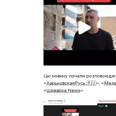
Цю новину почали розповсюджув
«
ХарьковскаяРусь 🇷🇺
», «
Мед
«
Шкварка News
».