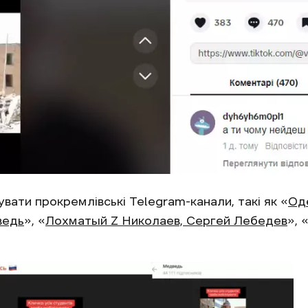
ати прокремлівські Telegram-канали, такі як «
Оде
ведь
», «
Лохматый Z Николаев, Сергей Лебедев
», 