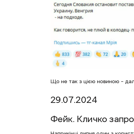
Що не так з цією новиною – дал
29.07.2024
Фейк. Кличко запро
Наприкінці липня один з корист