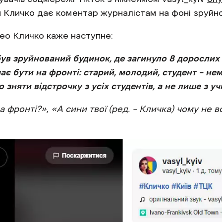
ій Кличко дає коментар журналістам на фоні зруйн
ео Кличко каже наступне:
ув зруйнований будинок, де загинуло 8 дорослих і
є бути на фронті: старий, молодий, студент – нема
но зняти відстрочку з усіх студентів, а не лише з у
на фронті?»
,
«А сини твої (ред. – Кличка) чому не 