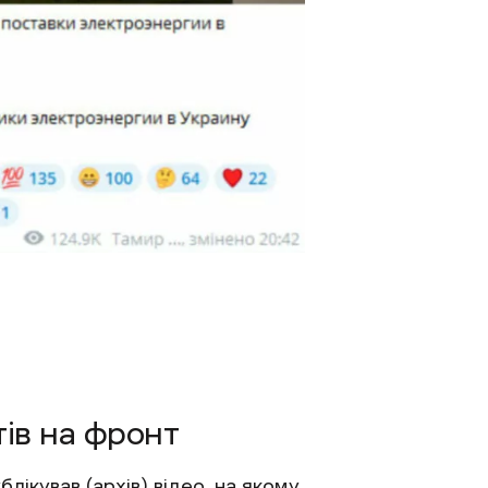
тів на фронт
блікував
(
архів
) відео, на якому