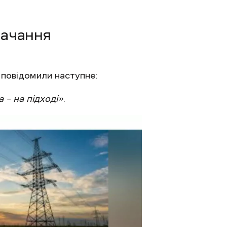
тачання
 повідомили наступне:
 – на підході»
.