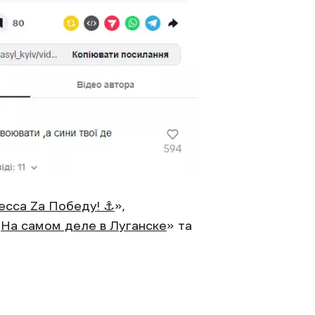
сса Zа Победу! ⚓️
»,
«
На самом деле в Луганске
» та