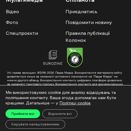
Відео
Приєднатись
Фото
Повідомити новину
Спецпроєкти
Правила публікації
Колонок
Усі права захищені. ©2016-2026. Ґвара Медіа. Використання матеріалів сайту
дозволяється лише за наявності активного посилання на “Ґвара Медіа” не
нижче другого абзацу. Використання контенту цифрових платформ дозволено
за наявності текстового підпису. Використання контенту для документальних
фільмів та інтегрованих продуктів дозволяється за умови отримання
схвалення від редакції.
Ми використовуємо cookie для аналізу відвідувань та
поліпшення контенту. Ваша згода допомагає нам бути
Суб’єкт у сфері онлайн-медіа; ідентифікатор медіа – R40-01353. Поштова
адреса: ГО «Ґвара Медіа», 61057, Харків, вул. Гоголя, 14, абонентська скринька
кращими. Детальніше — у
Політиці cookie
.
№7400
Підкинь нам тему на пошту – hello@gwaramedia.com
Прийняти всі
Відхилити всі
Модернізація сайту:
Керувати налаштуваннями