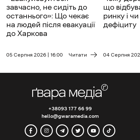
завчасно, не сидіть до
що відбув
останнього»: Що чекає
ринку і чи
на людей після евакуації
дефіциту
до Харкова
05 Cерпня 2026 | 16:00
Читати
04 Cерпня 2026
+38093 177 66 99
hello@gwaramedia.com