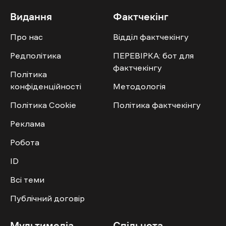
Видання
Фактчекінг
Про нас
Відділ фактчекінгу
Редполітика
ПЕРЕВІРКА: бот для
фактчекінгу
Політика
конфіденційності
Методологія
Політика Cookie
Політика фактчекінгу
Реклама
Робота
ID
Всі теми
Публічний договір
Мультимедіа
Спільнота