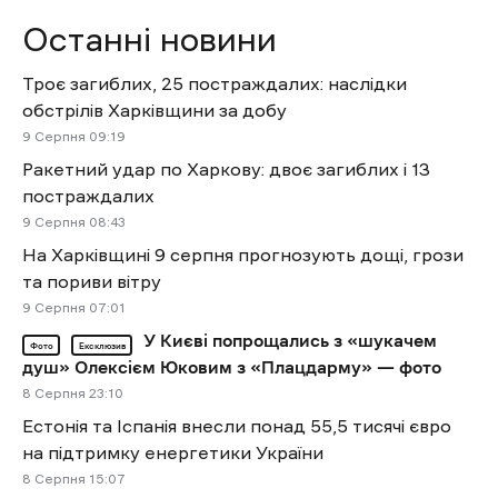
Останні новини
Троє загиблих, 25 постраждалих: наслідки
обстрілів Харківщини за добу
9 Cерпня 09:19
Ракетний удар по Харкову: двоє загиблих і 13
постраждалих
9 Cерпня 08:43
На Харківщині 9 серпня прогнозують дощі, грози
та пориви вітру
9 Cерпня 07:01
У Києві попрощались з «шукачем
Фото
Ексклюзив
душ» Олексієм Юковим з «Плацдарму» — фото
8 Cерпня 23:10
Естонія та Іспанія внесли понад 55,5 тисячі євро
на підтримку енергетики України
8 Cерпня 15:07