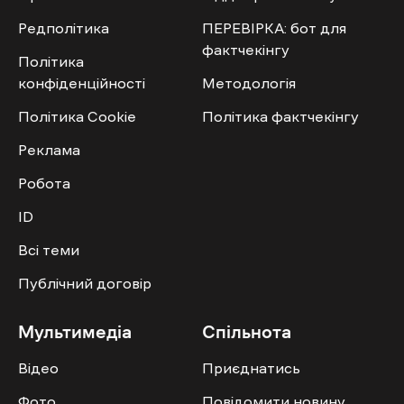
Редполітика
ПЕРЕВІРКА: бот для
фактчекінгу
Політика
конфіденційності
Методологія
Політика Cookie
Політика фактчекінгу
Реклама
Робота
ID
Всі теми
Публічний договір
Мультимедіа
Спільнота
Відео
Приєднатись
Фото
Повідомити новину