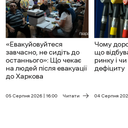
«Евакуйовуйтеся
Чому доро
завчасно, не сидіть до
що відбув
останнього»: Що чекає
ринку і чи
на людей після евакуації
дефіциту
до Харкова
05 Cерпня 2026 | 16:00
Читати
04 Cерпня 2026