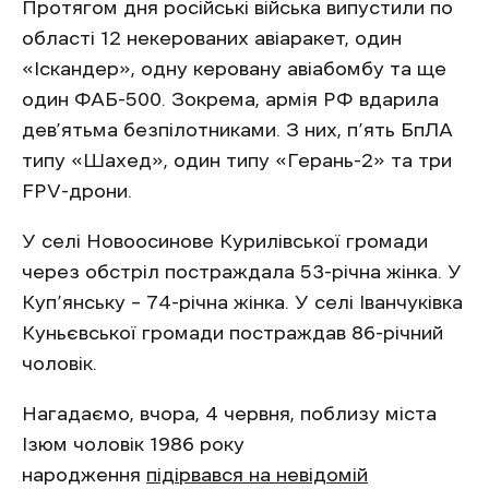
Протягом дня російські війська випустили по
області 12 некерованих авіаракет, один
«Іскандер», одну керовану авіабомбу та ще
один ФАБ-500. Зокрема, армія РФ вдарила
дев’ятьма безпілотниками. З них, п’ять БпЛА
типу «Шахед», один типу «Герань-2» та три
FPV-дрони.
У селі Новоосинове Курилівської громади
через обстріл постраждала 53-річна жінка. У
Куп’янську – 74-річна жінка. У селі Іванчуківка
Куньєвської громади постраждав 86-річний
чоловік.
Нагадаємо, вчора, 4 червня, поблизу міста
Ізюм чоловік 1986 року
народження
підірвався на невідомій