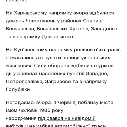
На Харківському напрямку вчора відбулося
дев’ять боєзіткнень у районах Стариці,
Вовчанська, Вовчанських Хуторів, Западного
та в напрямку Довгенького.
На Куп’янському напрямку росіяни п’ять разів
намагалися атакувати позиції українських
військових. Сили оборони відбили штурмові
дії у районах населених пунктів Западне,
Петропавлівка, Загризове та в напрямку
Голубівки.
Нагадаємо, вчора, 4 червня, поблизу міста
Ізюм чоловік 1986 року
народження
підірвався на невідомій
вибухівці
на узбіччі автомобільної траси.