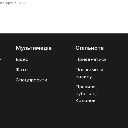
5 Cерпня 12:32
Мультимедіа
Спільнота
у
Відео
Приєднатись
Фото
Повідомити
новину
Спецпроєкти
Правила
публікації
Колонок