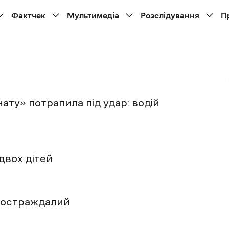
Фактчек
Мультимедіа
Розслідування
П
ату» потрапила під удар: водій
двох дітей
 постраждалий