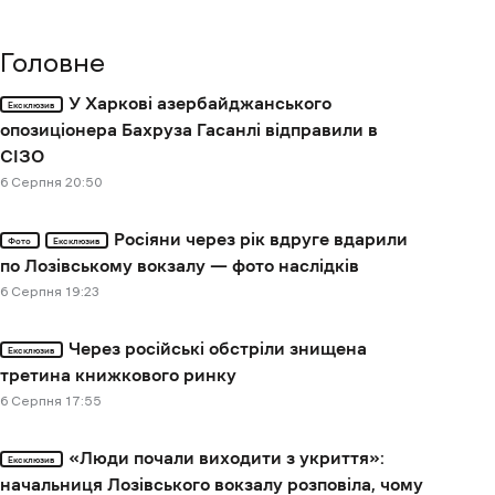
Головне
У Харкові азербайджанського
Ексклюзив
опозиціонера Бахруза Гасанлі відправили в
СІЗО
6 Cерпня 20:50
Росіяни через рік вдруге вдарили
Фото
Ексклюзив
по Лозівському вокзалу — фото наслідків
6 Cерпня 19:23
Через російські обстріли знищена
Ексклюзив
третина книжкового ринку
6 Cерпня 17:55
«Люди почали виходити з укриття»:
Ексклюзив
начальниця Лозівського вокзалу розповіла, чому