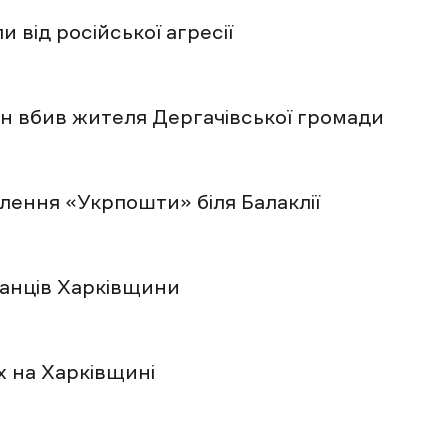
від російської агресії
он вбив жителя Дергачівської громади
лення «Укрпошти» біля Балаклії
анців Харківщини
х на Харківщині