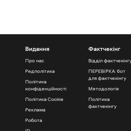
Видання
Фактчекінг
Про нас
Відділ фактчекінг
Редполітика
ПЕРЕВІРКА: бот
для фактчекінгу
Політика
конфіденційності
Методологія
Політика Cookie
Політика
фактчекінгу
Реклама
Робота
ID