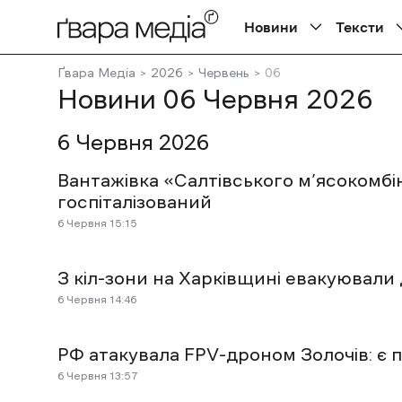
Новини
Тексти
Ґвара Медіа
2026
Червень
06
Новини 06 Червня 2026
6 Червня 2026
Вантажівка «Салтівського м’ясокомбін
госпіталізований
6 Червня 15:15
З кіл-зони на Харківщині евакуювали 
6 Червня 14:46
РФ атакувала FPV-дроном Золочів: є
6 Червня 13:57