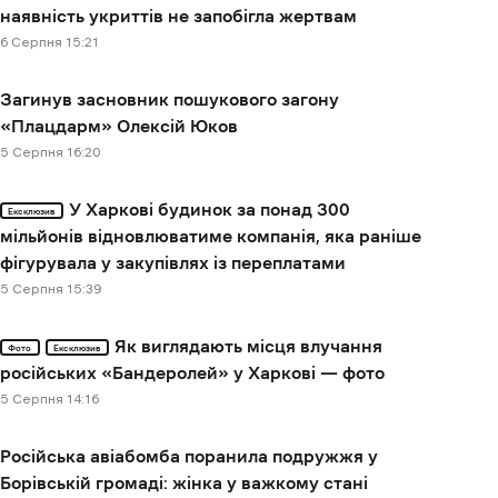
наявність укриттів не запобігла жертвам
6 Cерпня 15:21
Загинув засновник пошукового загону
«Плацдарм» Олексій Юков
5 Cерпня 16:20
У Харкові будинок за понад 300
Ексклюзив
мільйонів відновлюватиме компанія, яка раніше
фігурувала у закупівлях із переплатами
5 Cерпня 15:39
Як виглядають місця влучання
Фото
Ексклюзив
російських «Бандеролей» у Харкові — фото
5 Cерпня 14:16
Російська авіабомба поранила подружжя у
Борівській громаді: жінка у важкому стані