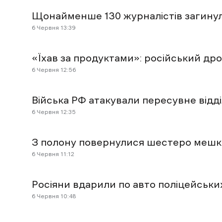
Щонайменше 130 журналістів загинули 
6 Червня 13:39
«Їхав за продуктами»: російський др
6 Червня 12:56
Війська РФ атакували пересувне відді
6 Червня 12:35
З полону повернулися шестеро мешк
6 Червня 11:12
Росіяни вдарили по авто поліцейськи
6 Червня 10:48