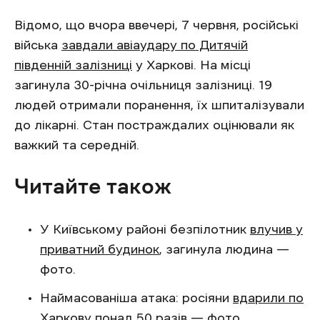
Відомо, що вчора ввечері, 7 червня, російські
війська
завдали авіаудару по Дитячій
південній залізниці
у Харкові. На місці
загинула 30-річна очільниця залізниці. 19
людей отримали поранення, їх шпиталізували
до лікарні. Стан постраждалих оцінювали як
важкий та середній.
Читайте також
У Київському районі безпілотник
влучив у
приватний будинок
, загинула людина —
фото.
Наймасованіша атака: росіяни
вдарили по
Харкову
понад 50 разів — фото.