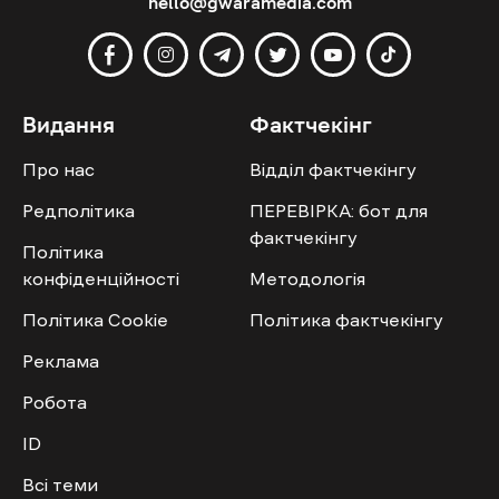
hello@gwaramedia.com
Видання
Фактчекінг
Про нас
Відділ фактчекінгу
Редполітика
ПЕРЕВІРКА: бот для
фактчекінгу
Політика
конфіденційності
Методологія
Політика Cookie
Політика фактчекінгу
Реклама
Робота
ID
Всі теми