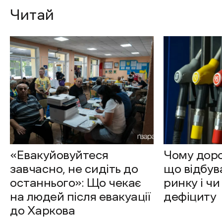
Читай
«Евакуйовуйтеся
Чому доро
завчасно, не сидіть до
що відбув
останнього»: Що чекає
ринку і чи
на людей після евакуації
дефіциту
до Харкова