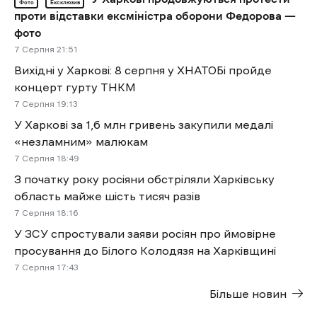
Фото
Ексклюзив
проти відставки ексміністра оборони Федорова —
фото
7 Cерпня 21:51
Вихідні у Харкові: 8 серпня у ХНАТОБі пройде
концерт гурту ТНКМ
7 Cерпня 19:13
У Харкові за 1,6 млн гривень закупили медалі
«незламним» малюкам
7 Cерпня 18:49
З початку року росіяни обстріляли Харківську
область майже шість тисяч разів
7 Cерпня 18:16
У ЗСУ спростували заяви росіян про ймовірне
просування до Білого Колодязя на Харківщині
7 Cерпня 17:43
Більше новин