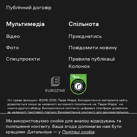
Публічний договір
Мультимедіа
Спільнота
Відео
Приєднатись
Фото
Повідомити новину
Спецпроєкти
Правила публікації
Колонок
Усі права захищені. ©2016-2026. Ґвара Медіа. Використання матеріалів сайту
дозволяється лише за наявності активного посилання на “Ґвара Медіа” не
нижче другого абзацу. Використання контенту цифрових платформ дозволено
за наявності текстового підпису. Використання контенту для документальних
фільмів та інтегрованих продуктів дозволяється за умови отримання
схвалення від редакції.
Ми використовуємо cookie для аналізу відвідувань та
поліпшення контенту. Ваша згода допомагає нам бути
Суб’єкт у сфері онлайн-медіа; ідентифікатор медіа – R40-01353. Поштова
адреса: ГО «Ґвара Медіа», 61057, Харків, вул. Гоголя, 14, абонентська скринька
кращими. Детальніше — у
Політиці cookie
.
№7400