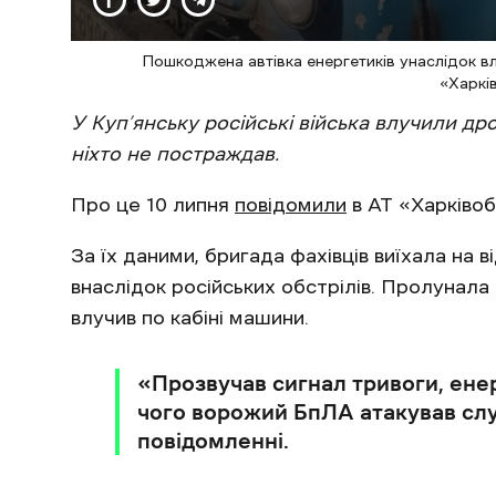
Пошкоджена автівка енергетиків унаслідок вл
«Харкі
У Куп’янську російські війська влучили др
ніхто не постраждав.
Про це 10 липня
повідомили
в АТ «Харківо
За їх даними, бригада фахівців виїхала на в
внаслідок російських обстрілів. Пролунала 
влучив по кабіні машини.
«Прозвучав сигнал тривоги, ене
чого ворожий БпЛА атакував слу
повідомленні.