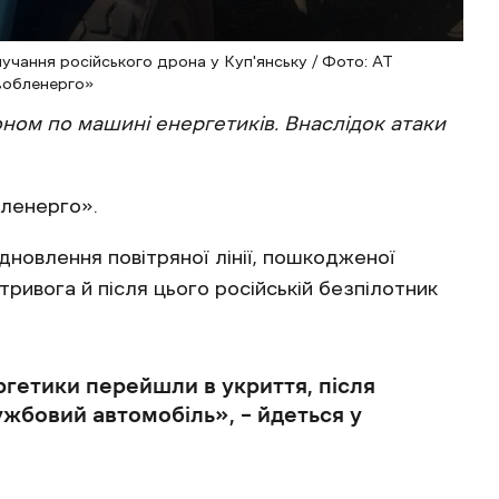
учання російського дрона у Куп'янську / Фото: АТ
вобленерго»
оном по машині енергетиків. Внаслідок атаки
бленерго».
ідновлення повітряної лінії, пошкодженої
тривога й після цього російській безпілотник
ргетики перейшли в укриття, після
жбовий автомобіль», – йдеться у