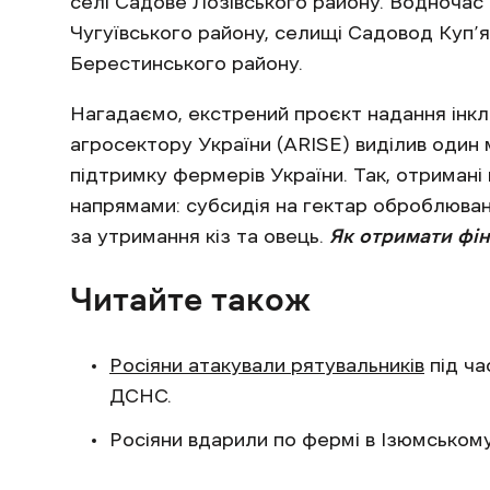
селі Садове Лозівського району. Водночас 
Чугуївського району, селищі Садовод Куп’я
Берестинського району.
Нагадаємо, екстрений проєкт надання інкл
агросектору України (ARISE) виділив один
підтримку фермерів України. Так, отриман
напрямами: субсидія на гектар оброблювано
за утримання кіз та овець.
Як отримати фі
Читайте також
Росіяни атакували рятувальників
під ча
ДСНС.
Росіяни вдарили по фермі в Ізюмському