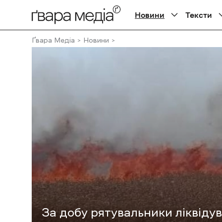
Новини
Тексти
Ґвара Медіа
Новини
За добу рятувальники ліквіду