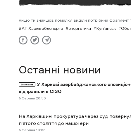
Якщо ти знайшов помилку, виділи потрібний фрагмент та
АТ Харківобленерго
енергетики
Куп'янськ
Обст
Останні новини
У Харкові азербайджанського опозиціон
Ексклюзив
відправили в СІЗО
6 Cерпня 20:50
На Харківщині прокуратура через суд поверн
п’ятого століття до нашої ери
6 Cерпня 19:06