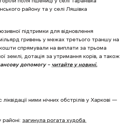
горіли поля пшениці у селі Таранівка
нського району та у селі Ляшівка
юзивної підтримки для відновлення
 мільярд гривень у межах третього траншу на
і кошти спрямували на виплати за трьома
ї землі, дотація за утримання корів, а також
нансову допомогу –
читайте у новині.
с ліквідації ними нічних обстрілів у Харкові —
 районі:
загинула рогата худоба.