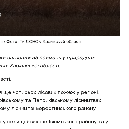
6
і / Фото: ГУ ДСНС у Харківській області
ки загасили 55 займань у природних
ях Харківської області.
асті.
я ще чотирьох лісових пожеж у регіоні.
рівському та Петриківському лісництвах
кому лісництві Берестинського району.
ю у селищі Язикове Ізюмського району та у