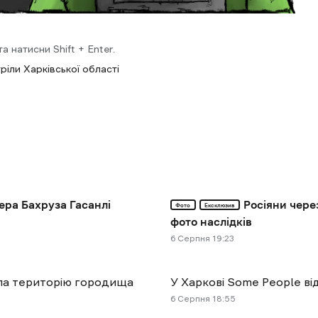
 натисни Shift + Enter.
ріли Харківської області
ера Бахруза Гасанлі
Росіяни чере
Фото
Ексклюзив
фото наслідків
6 Cерпня 19:23
ула територію городища
У Харкові Some People ві
6 Cерпня 18:55