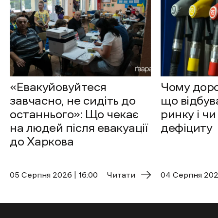
«Евакуйовуйтеся
Чому доро
завчасно, не сидіть до
що відбув
останнього»: Що чекає
ринку і чи
на людей після евакуації
дефіциту
до Харкова
05 Cерпня 2026 | 16:00
Читати
04 Cерпня 2026