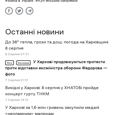
Війна в Україні
Куп`янський напрямок
Останні новини
До 36° тепла, грози та дощ: погода на Харківщині
8 серпня
8 Cерпня 07:01
У Харкові продовжуються протести
Фото
Ексклюзив
проти відставки ексміністра оборони Федорова —
фото
7 Cерпня 21:51
Вихідні у Харкові: 8 серпня у ХНАТОБі пройде
концерт гурту ТНКМ
7 Cерпня 19:13
У Харкові за 1,6 млн гривень закупили медалі
«незламним» малюкам