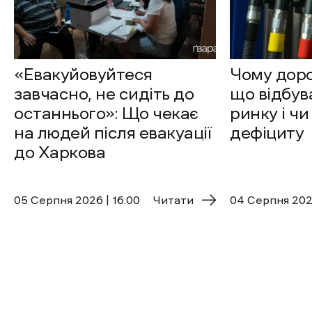
«Евакуйовуйтеся
Чому доро
завчасно, не сидіть до
що відбув
останнього»: Що чекає
ринку і чи
на людей після евакуації
дефіциту
до Харкова
05 Cерпня 2026 | 16:00
Читати
04 Cерпня 2026