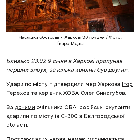
Наслідки обстрілів у Харкові 30 грудня / Фото:
Ґвара Медіа
Близько 23:02 9 січня в Харкові пролунав
перший вибух, за кілька хвилин був другий.
Удари по місту підтвердили мер Харкова
Ігор
Терехов
та керівник ХОВА
Олег Синєгубов
.
За
даними
очільника ОВА, російські окупанти
вдарили по місту із С-300 з Бєлгородської
області.
Постраждалих наразі немає, уточнюється