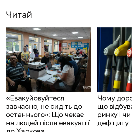
Читай
«Евакуйовуйтеся
Чому доро
завчасно, не сидіть до
що відбув
останнього»: Що чекає
ринку і чи
на людей після евакуації
дефіциту
до Харкова