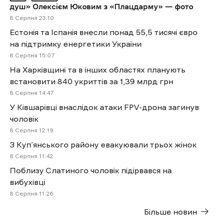
душ» Олексієм Юковим з «Плацдарму» — фото
8 Cерпня 23:10
Естонія та Іспанія внесли понад 55,5 тисячі євро
на підтримку енергетики України
8 Cерпня 15:07
На Харківщині та в інших областях планують
встановити 840 укриттів за 1,39 млрд грн
8 Cерпня 14:47
У Ківшарівці внаслідок атаки FPV-дрона загинув
чоловік
8 Cерпня 12:19
З Куп’янського району евакуювали трьох жінок
8 Cерпня 11:42
Поблизу Слатиного чоловік підірвався на
вибухівці
8 Cерпня 11:26
Більше новин