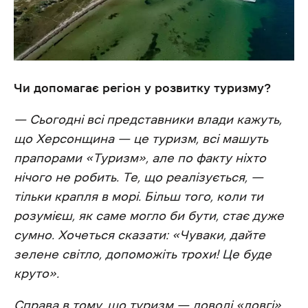
Чи допомагає регіон у розвитку туризму?
— Сьогодні всі представники влади кажуть,
що Херсонщина — це туризм, всі машуть
прапорами «Туризм», але по факту ніхто
нічого не робить. Те, що реалізується, —
тільки крапля в морі. Більш того, коли ти
розумієш, як саме могло би бути, стає дуже
сумно. Хочеться сказати: «Чуваки, дайте
зелене світло, допоможіть трохи! Це буде
круто».
Справа в тому, що туризм — доволі «довгі»