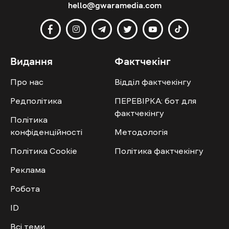
hello@gwaramedia.com
Видання
Фактчекінг
Про нас
Відділ фактчекінгу
Редполітика
ПЕРЕВІРКА: бот для
фактчекінгу
Політика
конфіденційності
Методологія
Політика Cookie
Політика фактчекінгу
Реклама
Робота
ID
Всі теми