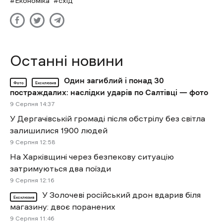
Економіка
схід
Останні новини
Один загиблий і понад 30
Фото
Ексклюзив
постраждалих: наслідки ударів по Салтівці — фото
9 Cерпня 14:37
У Дергачівській громаді після обстрілу без світла
залишилися 1900 людей
9 Cерпня 12:58
На Харківщині через безпекову ситуацію
затримуються два поїзди
9 Cерпня 12:16
У Золочеві російський дрон вдарив біля
Ексклюзив
магазину: двоє поранених
9 Cерпня 11:46