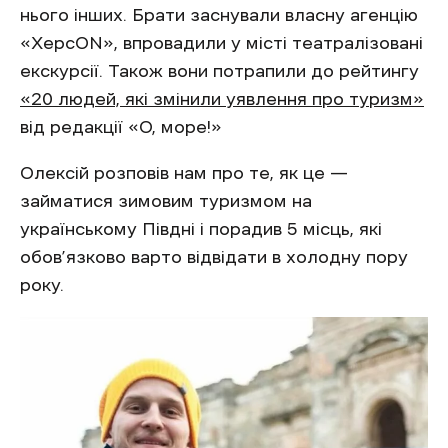
нього інших. Брати заснували власну агенцію
«ХерсON», впровадили у місті театралізовані
екскурсії. Також вони потрапили до рейтингу
«20 людей, які змінили уявлення про туризм»
від редакції «О, море!»
Олексій розповів нам про те, як це —
займатися зимовим туризмом на
українському Півдні і порадив 5 місць, які
обов’язково варто відвідати в холодну пору
року.