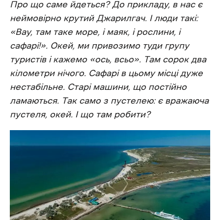
Про що саме йдеться? До прикладу, в нас є
неймовірно крутий Джарилгач. І люди такі:
«Вау, там таке море, і маяк, і рослини, і
сафарі!». Окей, ми привозимо туди групу
туристів і кажемо «ось, всьо». Там сорок два
кілометри нічого. Сафарі в цьому місці дуже
нестабільне. Старі машини, що постійно
ламаються. Так само з пустелею: є вражаюча
пустеля, окей. І що там робити?