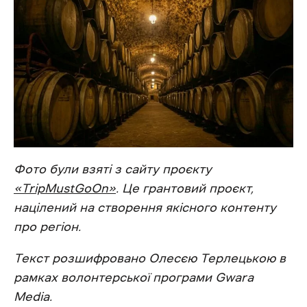
Фото були взяті з сайту проєкту
«TripMustGoOn»
. Це грантовий проєкт,
націлений на створення якісного контенту
про регіон.
Текст розшифровано Олесєю Терлецькою в
рамках волонтерської програми Gwara
Media.