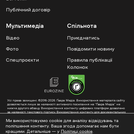
Публічний договір
Мультимедіа
Спільнота
Відео
Приєднатись
Фото
Повідомити новину
Спецпроєкти
Правила публікації
Колонок
Усі права захищені. ©2016-2026. Ґвара Медіа. Використання матеріалів сайту
дозволяється лише за наявності активного посилання на “Ґвара Медіа” не
нижче другого абзацу. Використання контенту цифрових платформ дозволено
за наявності текстового підпису. Використання контенту для документальних
фільмів та інтегрованих продуктів дозволяється за умови отримання
схвалення від редакції.
Ми використовуємо cookie для аналізу відвідувань та
поліпшення контенту. Ваша згода допомагає нам бути
Суб’єкт у сфері онлайн-медіа; ідентифікатор медіа – R40-01353. Поштова
адреса: ГО «Ґвара Медіа», 61057, Харків, вул. Гоголя, 14, абонентська скринька
кращими. Детальніше — у
Політиці cookie
.
№7400