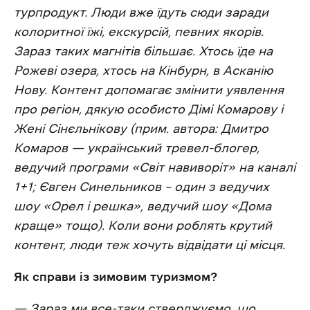
турпродукт. Люди вже їдуть сюди заради
колоритної їжі, екскурсій, певних якорів.
Зараз таких магнітів більшає. Хтось їде на
Рожеві озера, хтось на Кінбурн, в Асканію
Нову. Контент допомагає змінити уявлення
про регіон, дякую особисто Дімі Комарову і
Жені Сінєльнікову (прим. автора: Дмитро
Комаров — український тревел-блогер,
ведучий програми «Світ навиворіт» на каналі
1+1; Євген Синельников – один з ведучих
шоу «Орел і решка», ведучий шоу «Дома
краще» тощо). Коли вони роблять крутий
контент, люди теж хочуть відвідати ці місця.
Як справи із зимовим туризмом?
— Зараз ми все-таки стверджуємо, що