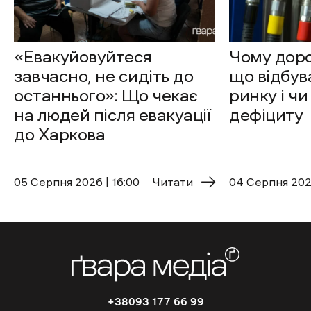
«Евакуйовуйтеся
Чому доро
завчасно, не сидіть до
що відбув
останнього»: Що чекає
ринку і чи
на людей після евакуації
дефіциту
до Харкова
05 Cерпня 2026 | 16:00
Читати
04 Cерпня 2026
+38093 177 66 99