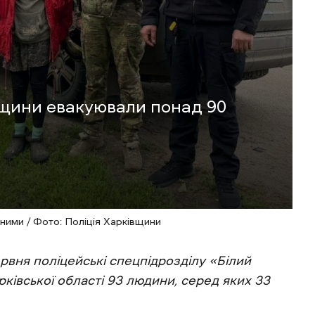
вщини евакуювали понад 90
ними / Фото: Поліція Харківщини
ервня поліцейські спецпідрозділу «Білий
ківської області 93 людини, серед яких 33