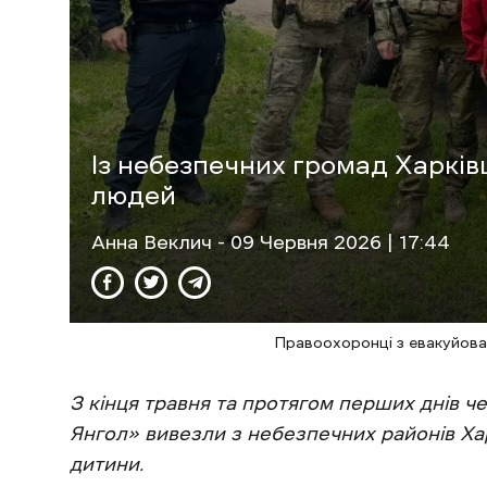
Із небезпечних громад Харкі
людей
Анна Веклич
- 09 Червня 2026 | 17:44
Правоохоронці з евакуйова
З кінця травня та протягом перших днів ч
Янгол» вивезли з небезпечних районів Хар
дитини.