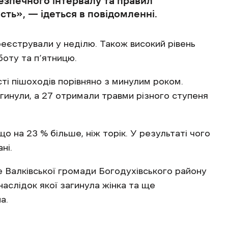
езпечного інтервалу та правил
ть», — ідеться в повідомленні.
еєстрували у неділю. Також високий рівень
боту та п’ятницю.
сті пішоходів порівняно з минулим роком.
гинули, а 27 отримали травми різного ступеня
що на 23 % більше, ніж торік. У результаті чого
ні.
 Валківської громади Богодухівського району
аслідок якої загинула жінка та ще
а.