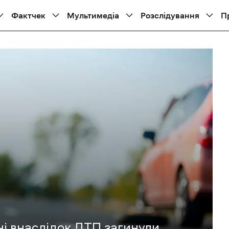
Фактчек
Мультимедіа
Розслідування
П
ні внаслідок ДТП загинули