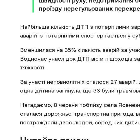
швидкості руху, недотримання б
проїзду нерегульованих перехрес
Найбільша кількість ДТП з потерпілими зар
аварій із потерпілими спостерігається у су
Зменшилася на 35% кількість аварій за уча
Водночас унаслідок ДТП вісім пішоходів за
тяжкості.
За участі неповнолітніх сталося 27 аварій, 
одна дитина загинула, ще 33 були травмова
Нагадаємо, 8 червня поблизу села Ясеневе
сталася
дорожньо-транспортна пригода, вн
постраждали двоє людей, серед них дитин