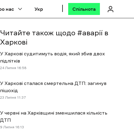
ро нас
Укр
Спільнота
Читайте також щодо #
аварії в
Харкові
У Харкові судитимуть водія, який збив двох
підлітків
24 Липня 16:58
У Харкові сталася смертельна ДТП: загинув
пішохід
23 Липня 11:37
У червні на Харківщині зменшилася кількість
ДТП
9 Липня 16:13