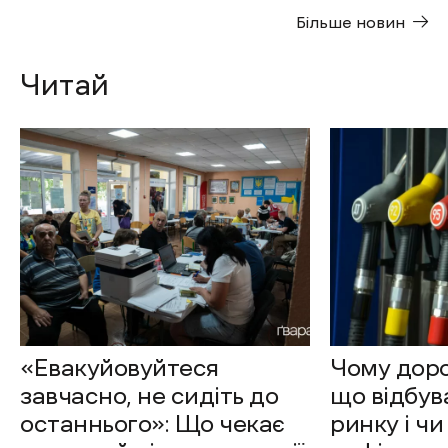
Більше новин
Читай
«Евакуйовуйтеся
Чому доро
завчасно, не сидіть до
що відбув
останнього»: Що чекає
ринку і чи