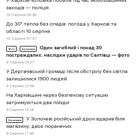
У Харкові чоловіка побили під час мобілізаційних
заходів — поліція
10 Cерпня 08:42
До 30° тепла без опадів: погода у Харкові та
області 10 серпня
10 Cерпня 07:01
Один загиблий і понад 30
Фото
Ексклюзив
постраждалих: наслідки ударів по Салтівці — фото
9 Cерпня 14:37
У Дергачівській громаді після обстрілу без світла
залишилися 1900 людей
9 Cерпня 12:58
На Харківщині через безпекову ситуацію
затримуються два поїзди
9 Cерпня 12:16
У Золочеві російський дрон вдарив біля
Ексклюзив
магазину: двоє поранених
9 Cерпня 11:46