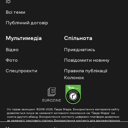
ID
Всі теми
Публічний договір
Мультимедіа
Спільнота
Відео
Приєднатись
Фото
Повідомити новину
Спецпроєкти
Правила публікації
Колонок
Усі права захищені. ©2016-2026. Ґвара Медіа. Використання матеріалів сайту
дозволяється лише за наявності активного посилання на “Ґвара Медіа” не
нижче другого абзацу. Використання контенту цифрових платформ дозволено
за наявності текстового підпису. Використання контенту для документальних
фільмів та інтегрованих продуктів дозволяється за умови отримання
схвалення від редакції.