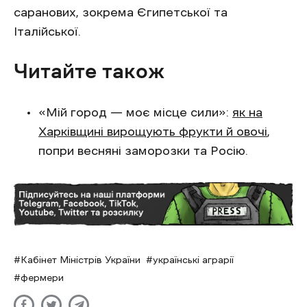
саранових, зокрема Єгипетської та
Італійської.
Читайте також
«Мій город — моє місце сили»:
як на
Харківщині вирощують фрукти й овочі
,
попри весняні заморозки та Росію.
Кабінет Міністрів України
українські аграрії
фермери