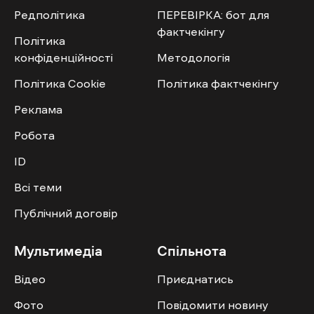
У лікарні померла 13-річна
дівчина від поранень після
російського обстрілу села Малий
Бурлук
Поліна Куліш
- 27 Січня 2024 | 17:00
Останні новини
Естонія та Іспанія внесли понад 55,5 тисячі євро
на підтримку енергетики України