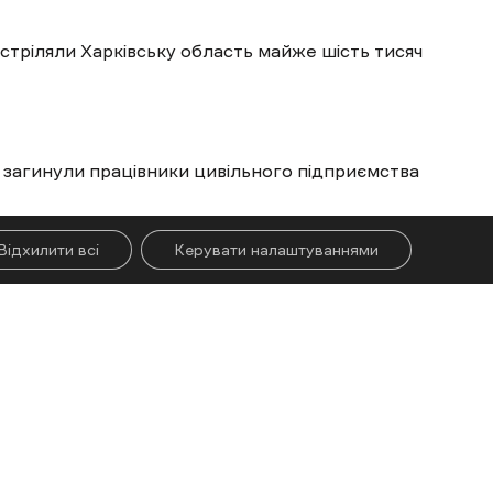
бстріляли Харківську область майже шість тисяч
 загинули працівники цивільного підприємства
Відхилити всі
Керувати налаштуваннями
Більше новин