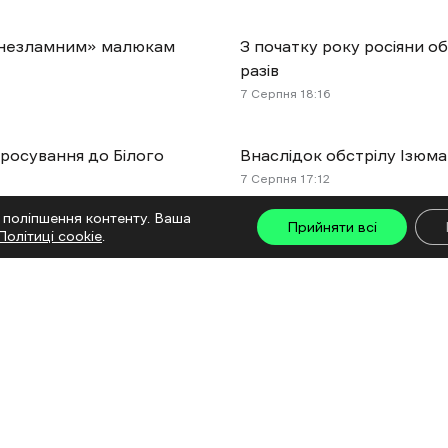
і «незламним» малюкам
З початку року росіяни о
разів
7 Cерпня 18:16
просування до Білого
Внаслідок обстрілу Ізюма
7 Cерпня 17:12
 поліпшення контенту. Ваша
Прийняти всі
Політиці cookie
.