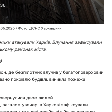
:36
9.06.2026 / Фото: ДСНС Харківщини
тники атакували Харків. Влучання зафіксували
ькому районах міста.
і.
йон, де безпілотник влучив у багатоповерховий
вано покрівлю будівлі, виникла пожежа
 звернулися двоє людей.
, загалом увечері в Харкові зафіксували
нагадав, що вночі російські війська завдали