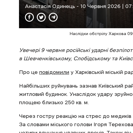
Анастасія Одинець
- 10 Червня 2026 | 07
Наслідки обстрілу Харкова 0
Увечері 9 червня російські ударні безпіло
в Шевченківському, Слобідському та Київс
Про це
повідомили
у Харківській міській рад
Найбільших руйнувань зазнав Київський ра
житловий будинок. Унаслідок удару зруйно
площею близько 250 кв. м.
Через гостру реакцію на стрес до медиків
За словами міського голови Ігоря Терехова
чотири влучання ударних дронів. Також він 