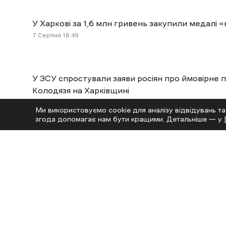
У Харкові за 1,6 млн гривень закупили медал
7 Cерпня 18:49
У ЗСУ спростували заяви росіян про ймовірне 
Колодязя на Харківщині
7 Cерпня 17:43
Ми використовуємо cookie для аналізу відвідувань та
згода допомагає нам бути кращими. Детальніше — у
Читай