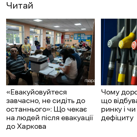
Читай
«Евакуйовуйтеся
Чому доро
завчасно, не сидіть до
що відбув
останнього»: Що чекає
ринку і чи
на людей після евакуації
дефіциту
до Харкова