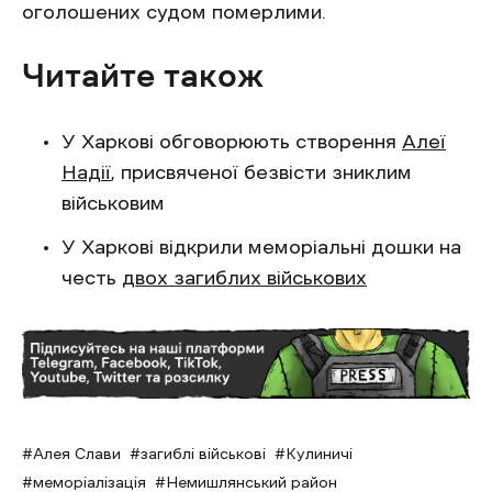
оголошених судом померлими.
Читайте також
У Харкові обговорюють створення
Алеї
Надії
, присвяченої безвісти зниклим
військовим
У Харкові відкрили меморіальні дошки на
честь
двох загиблих військових
Алея Слави
загиблі військові
Кулиничі
меморіалізація
Немишлянський район