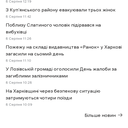
8 Cерпня 12:19
З Куп’янського району евакуювали трьох жінок
8 Cерпня 11:42
Поблизу Слатиного чоловік підірвався на
вибухівці
8 Cерпня 11:26
Пожежу на складі видавництва «Ранок» у Харкові
загасили на сьомий день
8 Cерпня 11:10
У Лозівській громаді оголосили День жалоби за
загиблими залізничниками
8 Cерпня 10:28
На Харківщині через безпекову ситуацію
затримуються чотири поїзди
8 Cерпня 10:09
Більше новин