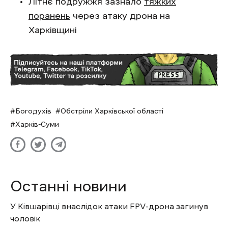
Літнє подружжя зазнало
тяжких
поранень
через атаку дрона на
Харківщині
Богодухів
Обстріли Харківської області
Харків-Суми
Останні новини
У Ківшарівці внаслідок атаки FPV-дрона загинув
чоловік