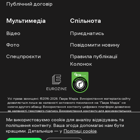
Публічний договір
Мультимедіа
Спільнота
Відео
Приєднатись
Фото
Повідомити новину
Спецпроєкти
Правила публікації
Колонок
Усі права захищені. ©2016-2026. Ґвара Медіа. Використання матеріалів сайту
дозволяється лише за наявності активного посилання на “Ґвара Медіа” не
нижче другого абзацу. Використання контенту цифрових платформ дозволено
за наявності текстового підпису. Використання контенту для документальних
фільмів та інтегрованих продуктів дозволяється за умови отримання
схвалення від редакції.
Ми використовуємо cookie для аналізу відвідувань та
поліпшення контенту. Ваша згода допомагає нам бути
Суб’єкт у сфері онлайн-медіа; ідентифікатор медіа – R40-01353. Поштова
адреса: ГО «Ґвара Медіа», 61057, Харків, вул. Гоголя, 14, абонентська скринька
кращими. Детальніше — у
Політиці cookie
.
№7400