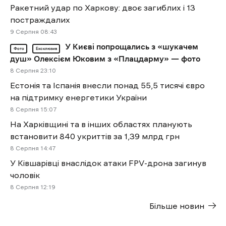
Ракетний удар по Харкову: двоє загиблих і 13
постраждалих
9 Cерпня 08:43
У Києві попрощались з «шукачем
Фото
Ексклюзив
душ» Олексієм Юковим з «Плацдарму» — фото
8 Cерпня 23:10
Естонія та Іспанія внесли понад 55,5 тисячі євро
на підтримку енергетики України
8 Cерпня 15:07
На Харківщині та в інших областях планують
встановити 840 укриттів за 1,39 млрд грн
8 Cерпня 14:47
У Ківшарівці внаслідок атаки FPV-дрона загинув
чоловік
8 Cерпня 12:19
Більше новин