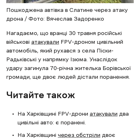
Пошкоджена автівка в Слатине через атаку
дрона / Фото: Вячеслав Задоренко
Нагадаємо, що вранці 30 травня російські
військові
атакували
FPV-дроном цивільний
автомобіль, який рухався з села Піски-
Радьківські у напрямку Ізюма. Унаслідок
удару загинула 70-річна жителька Борівської
громади, ще двоє людей дістали поранення.
Читайте також
На Харківщині FPV-дрони
атакували
два
цивільні авто: є поранені.
На Харківщині
через обстріли
двоє