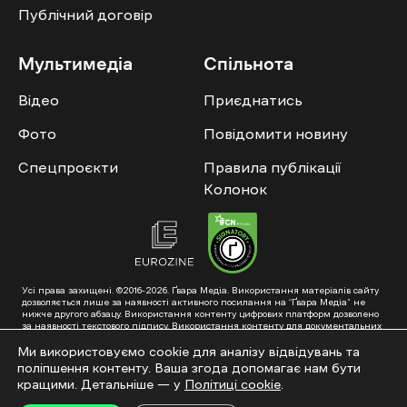
Публічний договір
Мультимедіа
Спільнота
Відео
Приєднатись
Фото
Повідомити новину
Спецпроєкти
Правила публікації
Колонок
Усі права захищені. ©2016-2026. Ґвара Медіа. Використання матеріалів сайту
дозволяється лише за наявності активного посилання на “Ґвара Медіа” не
нижче другого абзацу. Використання контенту цифрових платформ дозволено
за наявності текстового підпису. Використання контенту для документальних
фільмів та інтегрованих продуктів дозволяється за умови отримання
схвалення від редакції.
Ми використовуємо cookie для аналізу відвідувань та
поліпшення контенту. Ваша згода допомагає нам бути
Суб’єкт у сфері онлайн-медіа; ідентифікатор медіа – R40-01353. Поштова
адреса: ГО «Ґвара Медіа», 61057, Харків, вул. Гоголя, 14, абонентська скринька
кращими. Детальніше — у
Політиці cookie
.
№7400