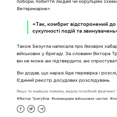
побори, побиття людей чи корупційні схеми
Ветеринарне».
«Так, комбриг відсторонений до
сукупності подій та звинувачень
Також Безугла написала про ймовірні хабар
військових у бригаді. За словами Віктора
він не може ані підтвердити, ані спростув
Він додав, що наразі йде перевірка і розсл
Єдиний реєстр досудових розслідувань.
Якщо ти знайшов помилку, виділи потрібний фрагмент та
Віктор Трегубов
командири військових частин
по