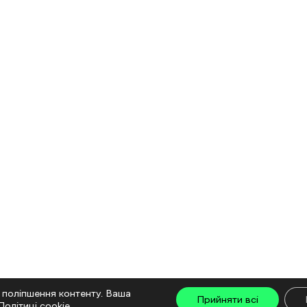
 поліпшення контенту. Ваша
Прийняти всі
Політиці cookie
.