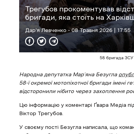
Трегубов прокоментував відс
бригади, яка стоїть на Харків
Дар'я Левченко
- 08 Травня 2026 | 17:55
58 бригада ЗСУ
Народна депутатка Мар’яна Безугла
опубл
58-ї окремої мотопіхотної бригади імені г
відсторонили нібито через захоплення ро
Цю інформацію у коментарі Ґвара Медіа пі
Віктор Трегубов.
У своєму пості Безугла написала, що кома