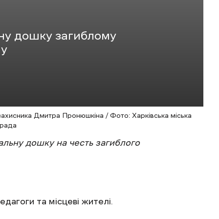
ьну дошку загиблому
ну
захисника Дмитра Пронюшкіна / Фото: Харківська міська
рада
альну дошку на честь загиблого
едагоги та місцеві жителі.