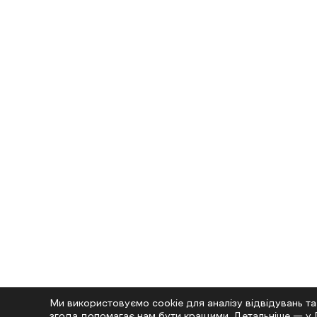
Ми використовуємо cookie для аналізу відвідувань та
згода допомагає нам бути кращими. Детальніше — у