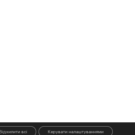
Відхилити всі
Керувати налаштуваннями