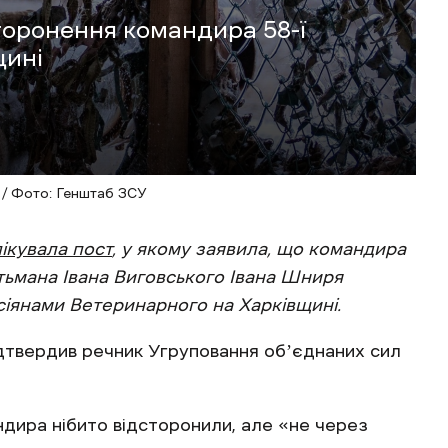
торонення командира 58-ї
щині
 / Фото: Генштаб ЗСУ
ікувала пост
, у якому заявила, що командира
етьмана Івана Виговського Івана Шниря
сіянами Ветеринарного на Харківщині.
дтвердив речник Угруповання обʼєднаних сил
ндира нібито відсторонили, але «не через