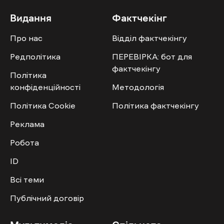
Видання
Фактчекінг
Про нас
Відділ фактчекінгу
Редполітика
ПЕРЕВІРКА: бот для
фактчекінгу
Політика
конфіденційності
Методологія
Політика Cookie
Політика фактчекінгу
Реклама
Робота
ID
Всі теми
Публічний договір