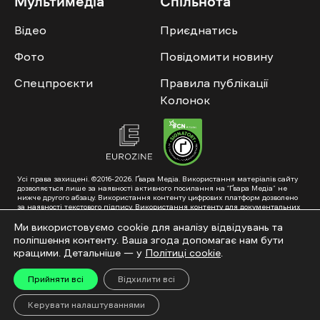
Мультимедіа
Спільнота
Відео
Приєднатись
Фото
Повідомити новину
Спецпроєкти
Правила публікації
Колонок
Усі права захищені. ©2016-2026. Ґвара Медіа. Використання матеріалів сайту
дозволяється лише за наявності активного посилання на “Ґвара Медіа” не
нижче другого абзацу. Використання контенту цифрових платформ дозволено
за наявності текстового підпису. Використання контенту для документальних
фільмів та інтегрованих продуктів дозволяється за умови отримання
схвалення від редакції.
Ми використовуємо cookie для аналізу відвідувань та
поліпшення контенту. Ваша згода допомагає нам бути
Суб’єкт у сфері онлайн-медіа; ідентифікатор медіа – R40-01353. Поштова
адреса: ГО «Ґвара Медіа», 61057, Харків, вул. Гоголя, 14, абонентська скринька
кращими. Детальніше — у
Політиці cookie
.
№7400
Підкинь нам тему на пошту – hello@gwaramedia.com
Прийняти всі
Відхилити всі
Модернізація сайту:
Керувати налаштуваннями