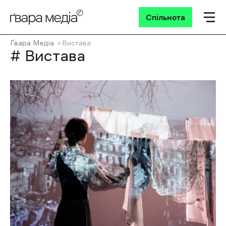
Спільнота
Ґвара Медіа
Вистава
# Вистава