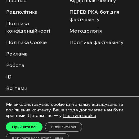
Про нас
Відділ фактчекінгу
Редполітика
ПЕРЕВІРКА: бот для
фактчекінгу
Політика
конфіденційності
Методологія
Політика Cookie
Політика фактчекінгу
Реклама
Робота
ID
Всі теми
Публічний договір
Ми використовуємо cookie для аналізу відвідувань та
поліпшення контенту. Ваша згода допомагає нам бути
Мультимедіа
Спільнота
кращими. Детальніше — у
Політиці cookie
.
Прийняти всі
Відхилити всі
Відео
Приєднатись
Керувати налаштуваннями