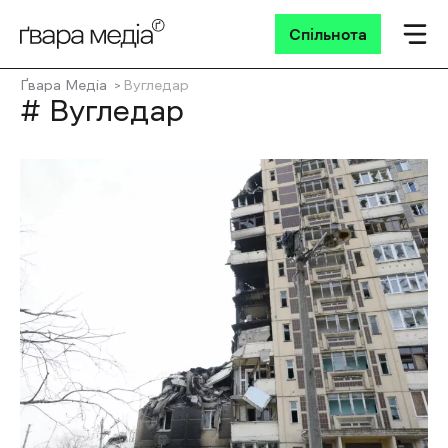
Спільнота
Ґвара Медіа
Вугледар
# Вугледар