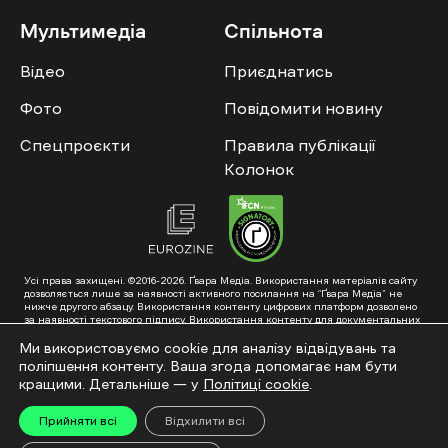
Мультимедіа
Спільнота
Відео
Приєднатись
Фото
Повідомити новину
Спецпроєкти
Правила публікації
Колонок
Усі права захищені. ©2016-2026. Ґвара Медіа. Використання матеріалів сайту
дозволяється лише за наявності активного посилання на “Ґвара Медіа” не
нижче другого абзацу. Використання контенту цифрових платформ дозволено
за наявності текстового підпису. Використання контенту для документальних
фільмів та інтегрованих продуктів дозволяється за умови отримання
схвалення від редакції.
Ми використовуємо cookie для аналізу відвідувань та
поліпшення контенту. Ваша згода допомагає нам бути
Суб’єкт у сфері онлайн-медіа; ідентифікатор медіа – R40-01353. Поштова
адреса: ГО «Ґвара Медіа», 61057, Харків, вул. Гоголя, 14, абонентська скринька
кращими. Детальніше — у
Політиці cookie
.
№7400
Підкинь нам тему на пошту – hello@gwaramedia.com
Прийняти всі
Відхилити всі
Модернізація сайту: