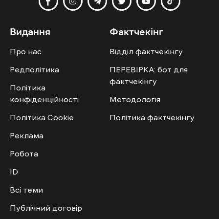
Видання
Фактчекінг
Про нас
Відділ фактчекінгу
Редполітика
ПЕРЕВІРКА: бот для
фактчекінгу
Політика
конфіденційності
Методологія
Політика Cookie
Політика фактчекінгу
Реклама
Робота
ID
Всі теми
Публічний договір