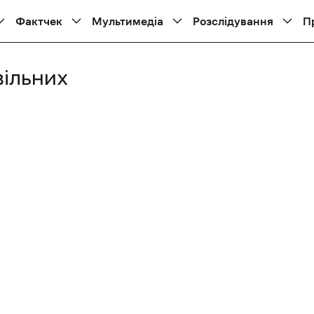
Фактчек
Мультимедіа
Розслідування
П
вільних