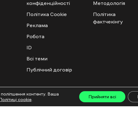
конфіденційності
Методологія
Політика Cookie
Політика
фактчекінгу
Реклама
Робота
ID
Всі теми
Публічний договір
ту дозволяється лише за наявності активного посилання на “Ґвара Медіа” не нижче дру
 поліпшення контенту. Ваша
льмів та інтегрованих продуктів дозволяється за умови отримання схвалення від редакц
Прийняти всі
Політиці cookie
.
са: ГО «Ґвара Медіа», 61057, Харків, вул. Гоголя, 14, абонентська скринька №7400