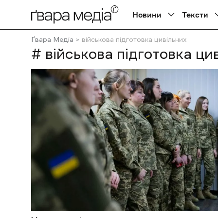
Новини
Тексти
Ґвара Медіа
військова підготовка цивільних
# військова підготовка ци