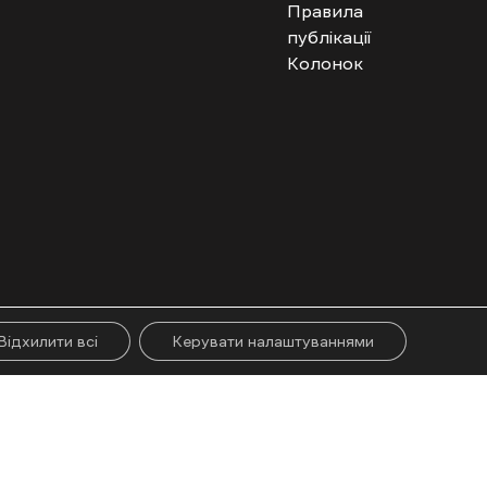
Правила
публікації
Колонок
гого абзацу. Використання контенту цифрових платформ дозволено за
ії.
Відхилити всі
Керувати налаштуваннями