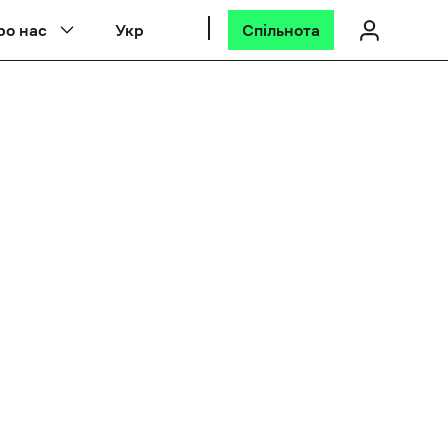
ро нас
Укр
Спільнота