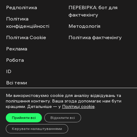
Редполітика
ПЕРЕВІРКА: бот для
фактчекінгу
Політика
конфіденційності
Методологія
Політика Cookie
Політика фактчекінгу
Реклама
Робота
ID
Всі теми
Публічний договір
Ми використовуємо cookie для аналізу відвідувань та
поліпшення контенту. Ваша згода допомагає нам бути
кращими. Детальніше — у
Політиці cookie
.
Мультимедіа
Спільнота
Прийняти всі
Відхилити всі
Відео
Приєднатись
Керувати налаштуваннями
Фото
Повідомити новину