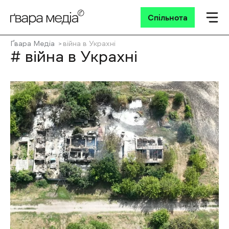
Спільнота
Ґвара Медіа
війна в Украхні
# війна в Украхні