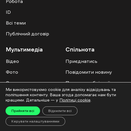
Робота
ID
Всі теми
Публічний договір
Мультимедіа
Спільнота
Відео
Приєднатись
Фото
Повідомити новину
Спецпроєкти
Правила публікації
Ми використовуємо cookie для аналізу відвідувань та
Колонок
поліпшення контенту. Ваша згода допомагає нам бути
кращими. Детальніше — у
Політиці cookie
.
Прийняти всі
Відхилити всі
Керувати налаштуваннями
Усі права захищені. ©2016-2026. Ґвара Медіа. Використання матеріалів сайту
дозволяється лише за наявності активного посилання на “Ґвара Медіа” не
нижче другого абзацу. Використання контенту цифрових платформ дозволено