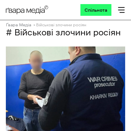
Спільнота
Ґвара Медіа
Військові злочини росіян
# Військові злочини росіян