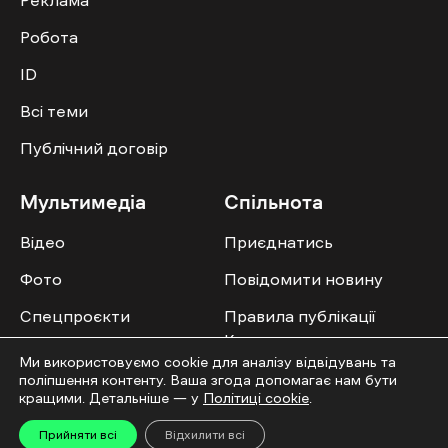
Робота
ID
Всі теми
Публічний договір
Мультимедіа
Спільнота
Відео
Приєднатись
Фото
Повідомити новину
Спецпроєкти
Правила публікації
Колонок
Ми використовуємо cookie для аналізу відвідувань та
поліпшення контенту. Ваша згода допомагає нам бути
кращими. Детальніше — у
Політиці cookie
.
Прийняти всі
Відхилити всі