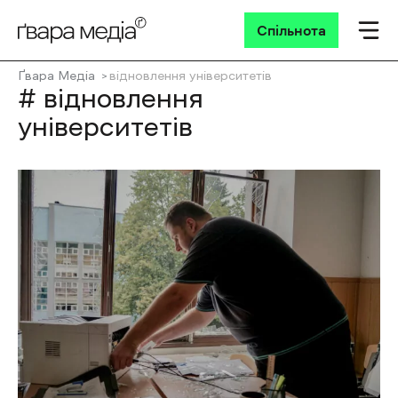
Спільнота
Ґвара Медіа
відновлення університетів
# відновлення
університетів