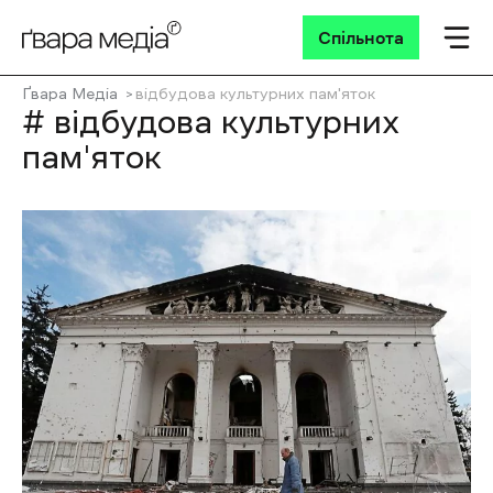
Спільнота
Ґвара Медіа
відбудова культурних пам'яток
# відбудова культурних
пам'яток