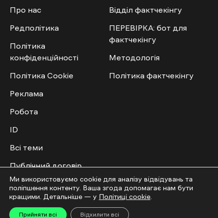
Про нас
Відділ фактчекінгу
Редполітика
ПЕРЕВІРКА: бот для
фактчекінгу
Політика
конфіденційності
Методологія
Політика Cookie
Політика фактчекінгу
Реклама
Робота
ID
Всі теми
Публічний договір
Ми використовуємо cookie для аналізу відвідувань та
поліпшення контенту. Ваша згода допомагає нам бути
Мультимедіа
Спільнота
кращими. Детальніше — у
Політиці cookie
.
Відео
Приєднатись
Прийняти всі
Відхилити всі