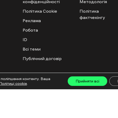
конфіденційності
Методологія
Політика Cookie
Політика
фактчекінгу
Реклама
Робота
ID
Всі теми
Публічний договір
ту дозволяється лише за наявності активного посилання на “Ґвара Медіа” не нижче дру
 поліпшення контенту. Ваша
льмів та інтегрованих продуктів дозволяється за умови отримання схвалення від редакц
Прийняти всі
Політиці cookie
.
са: ГО «Ґвара Медіа», 61057, Харків, вул. Гоголя, 14, абонентська скринька №7400