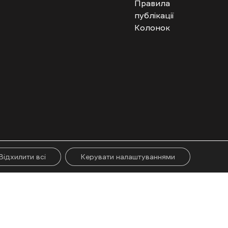
Правила
публікації
Колонок
гого абзацу. Використання контенту цифрових платформ дозволено за
ії.
Відхилити всі
Керувати налаштуваннями