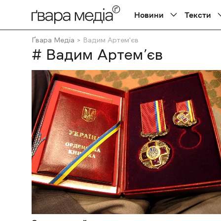
Новини
Тексти
Ґвара Медіа
Вадим Артем'єв
# Вадим Артем’єв