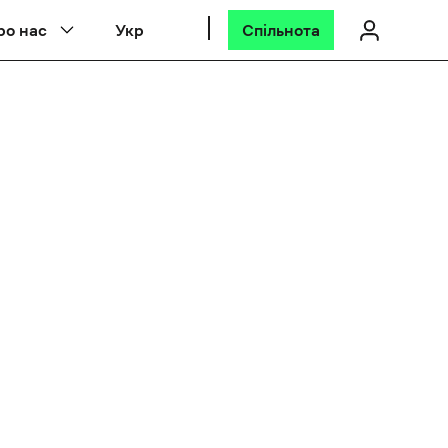
ро нас
Укр
Спільнота