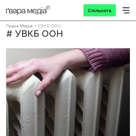
Спільнота
Ґвара Медіа
УВКБ ООН
# УВКБ ООН