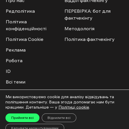
Про нас
Відділ фактчекінгу
Редполітика
ПЕРЕВІРКА: бот для
фактчекінгу
Політика
конфіденційності
Методологія
Політика Cookie
Політика фактчекінгу
Реклама
Робота
ID
Всі теми
Публічний договір
Ми використовуємо cookie для аналізу відвідувань та
поліпшення контенту. Ваша згода допомагає нам бути
Мультимедіа
Спільнота
кращими. Детальніше — у
Політиці cookie
.
Прийняти всі
Відхилити всі
Відео
Приєднатись
Керувати налаштуваннями