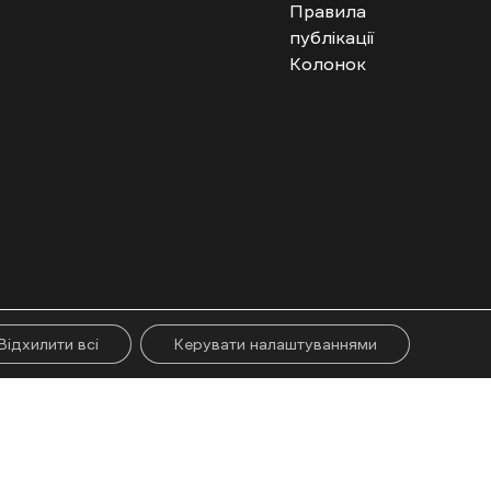
Правила
публікації
Колонок
гого абзацу. Використання контенту цифрових платформ дозволено за
ії.
Відхилити всі
Керувати налаштуваннями