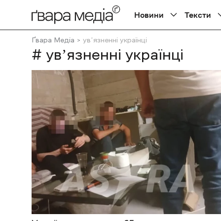
Новини
Тексти
Ґвара Медіа
увʼязненні українці
# увʼязненні українці