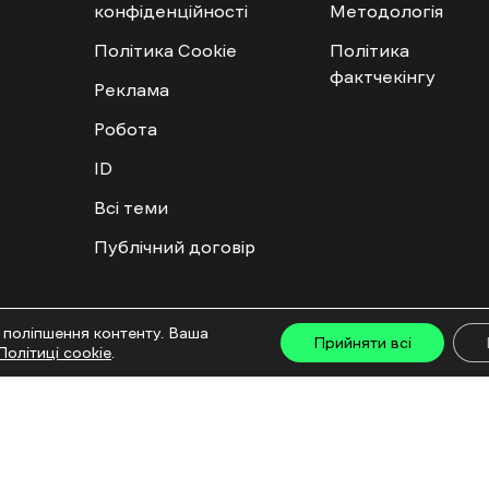
конфіденційності
Методологія
Політика Cookie
Політика
фактчекінгу
Реклама
Робота
ID
Всі теми
Публічний договір
ту дозволяється лише за наявності активного посилання на “Ґвара Медіа” не нижче дру
 поліпшення контенту. Ваша
льмів та інтегрованих продуктів дозволяється за умови отримання схвалення від редакц
Прийняти всі
Політиці cookie
.
са: ГО «Ґвара Медіа», 61057, Харків, вул. Гоголя, 14, абонентська скринька №7400