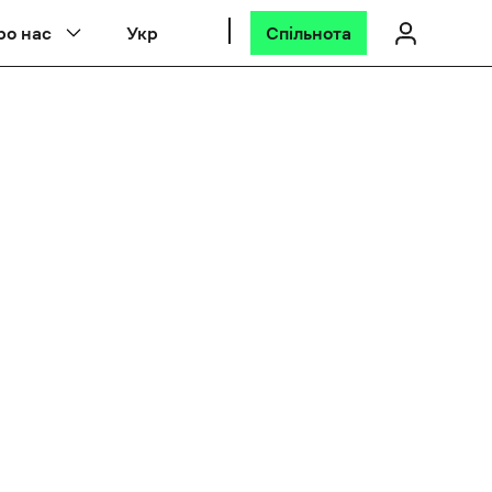
ро нас
Укр
Спільнота